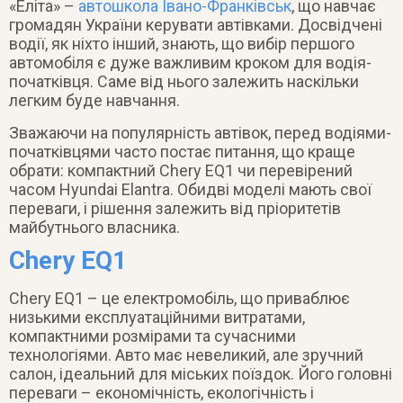
«Еліта» –
автошкола Івано-Франківськ
, що навчає
громадян України керувати автівками. Досвідчені
водії, як ніхто інший, знають, що вибір першого
автомобіля є дуже важливим кроком для водія-
початківця. Саме від нього залежить наскільки
легким буде навчання.
Зважаючи на популярність автівок, перед водіями-
початківцями часто постає питання, що краще
обрати: компактний Chery EQ1 чи перевірений
часом Hyundai Elantra. Обидві моделі мають свої
переваги, і рішення залежить від пріоритетів
майбутнього власника.
Chery EQ1
Chery EQ1 – це електромобіль, що приваблює
низькими експлуатаційними витратами,
компактними розмірами та сучасними
технологіями. Авто має невеликий, але зручний
салон, ідеальний для міських поїздок. Його головні
переваги – економічність, екологічність і