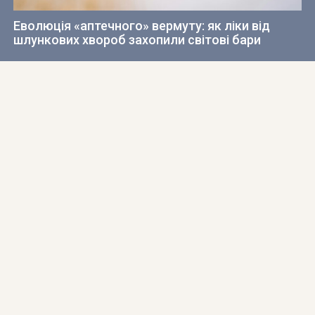
Еволюція «аптечного» вермуту: як ліки від
шлункових хвороб захопили світові бари