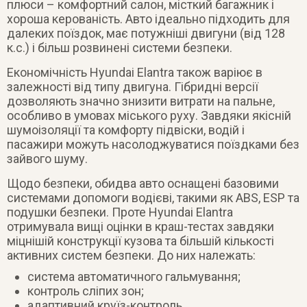
плюси – комфортний салон, місткий багажник і
хороша керованість. Авто ідеально підходить для
далеких поїздок, має потужніші двигуни (від 128
к.с.) і більш розвинені системи безпеки.
Економічність Hyundai Elantra також варіює в
залежності від типу двигуна. Гібридні версії
дозволяють значно знизити витрати на пальне,
особливо в умовах міського руху. Завдяки якісній
шумоізоляції та комфорту підвіски, водій і
пасажири можуть насолоджуватися поїздками без
зайвого шуму.
Щодо безпеки, обидва авто оснащені базовими
системами допомоги водієві, такими як ABS, ESP та
подушки безпеки. Проте Hyundai Elantra
отримувала вищі оцінки в краш-тестах завдяки
міцнішій конструкції кузова та більшій кількості
активних систем безпеки. До них належать:
система автоматичного гальмування;
контроль сліпих зон;
адаптивний круїз-контроль.