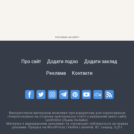
РЕКЛАМА НА САЙТІ
Про сайт
Додати подію
Додати заклад
Реклама
Контакти
Використання матеріалів можливе при відкритому для індексування
гіперпосиланні на сторінку оригінальної статті з вказанням імені сайту
LvivOnline (Львів Онлайн).
Матеріал з маркуванням «реклама» та «промоція» публікується на правах
реклами. Працює на
WordPress
|
Увійти
| запитів: 87, секунд: 0,211