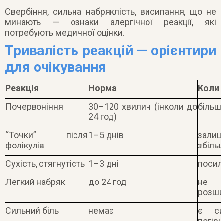
Свербіння, сильна набряклість, висипання, що не
минають — ознаки алергічної реакції, які
потребують медичної оцінки.
Тривалість реакцій — орієнтири
для очікування
Реакція
Норма
Коли
Почервоніння
30–120 хвилин (інколи до
більш
24 год)
“Точки” після
1–5 днів
зал
фолікулів
збіл
Сухість, стягнутість
1–3 дні
поси
Легкий набряк
до 24 год
не
розш
Сильний біль
немає
є си
погі