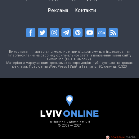
Реклама
Контакти
Використання матеріалів можливе при відкритому для індексування
гіперпосиланні на сторінку оригінальної статті з вказанням імені сайту
LvivOnline (Львів Онлайн).
Матеріал з маркуванням «реклама» та «промоція» публікується на правах
реклами. Працює на
WordPress
|
Увійти
| запитів: 90, секунд: 0,323
путівник подіями у місті
© 2009 — 2024