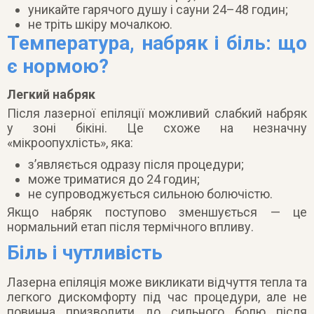
уникайте гарячого душу і сауни 24–48 годин;
не тріть шкіру мочалкою.
Температура, набряк і біль: що
є нормою?
Легкий набряк
Після лазерної епіляції можливий слабкий набряк
у зоні бікіні. Це схоже на незначну
«мікроопухлість», яка:
з’являється одразу після процедури;
може триматися до 24 годин;
не супроводжується сильною болючістю.
Якщо набряк поступово зменшується — це
нормальний етап після термічного впливу.
Біль і чутливість
Лазерна епіляція може викликати відчуття тепла та
легкого дискомфорту під час процедури, але не
повинна призводити до сильного болю після