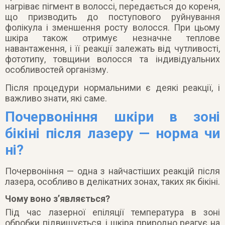
нагріває пігмент в волоссі, передається до кореня,
що призводить до поступового руйнування
фолікула і зменшення росту волосся. При цьому
шкіра також отримує незначне теплове
навантаження, і її реакції залежать від чутливості,
фототипу, товщини волосся та індивідуальних
особливостей організму.
Після процедури нормальними є деякі реакції, і
важливо знати, які саме.
Почервоніння шкіри в зоні
бікіні після лазеру — норма чи
ні?
Почервоніння — одна з найчастіших реакцій після
лазера, особливо в делікатних зонах, таких як бікіні.
Чому воно з’являється?
Під час лазерної епіляції температура в зоні
обробки підвищується, і шкіра природно реагує на