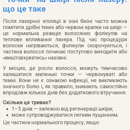
що це таке
Після лазерної епіляції в зоні бікіні часто можна
помітити дрібні темні або червоні крапки на шкірі —
це нормальна реакція волосяних фолікулів на
теплове впливання лазера. Під час процедури
волоски нагріваються, фолікули скорочуються, і
частина волосся починає поступово виходити або
«виштовхуватись» назовні.
У місцях, де росло волосся, можуть тимчасово
залишатися маленькі точки — червонуваті або
темні. Вони не є ознакою інфекції, не викликають
значного болю і, як правило, зникають самостійно
впродовж кількох днів без додаткового втручання.
Скільки це триває?
1–5 днів — залежно від регенерації шкіри;
може супроводжуватися легким лущенням.
Це частина нормального процесу, якщо: