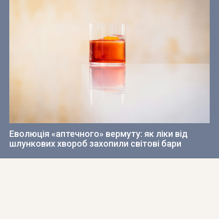
Еволюція «аптечного» вермуту: як ліки від
шлункових хвороб захопили світові бари