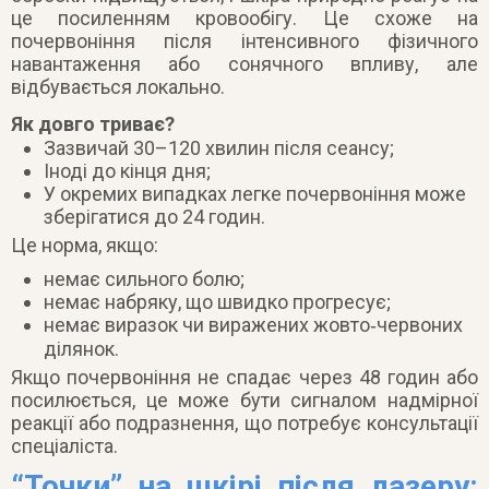
це посиленням кровообігу. Це схоже на
почервоніння після інтенсивного фізичного
навантаження або сонячного впливу, але
відбувається локально.
Як довго триває?
Зазвичай 30–120 хвилин після сеансу;
Іноді до кінця дня;
У окремих випадках легке почервоніння може
зберігатися до 24 годин.
Це норма, якщо:
немає сильного болю;
немає набряку, що швидко прогресує;
немає виразок чи виражених жовто‑червоних
ділянок.
Якщо почервоніння не спадає через 48 годин або
посилюється, це може бути сигналом надмірної
реакції або подразнення, що потребує консультації
спеціаліста.
“Точки” на шкірі після лазеру: