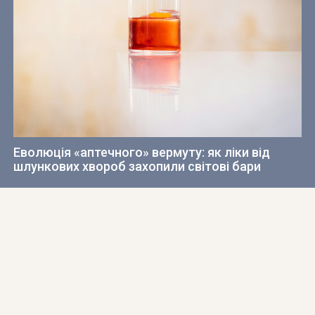
Еволюція «аптечного» вермуту: як ліки від
шлункових хвороб захопили світові бари