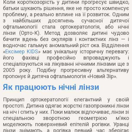
Коли короткозорість у дитини прогресує швидко,
батьки шукають рішення, яке не просто компенсує
проблему, а реально вплине на її розвиток. Одним
з найбільших досягнень сучасної дитячої
офтальмології стала ортокератологія, або нічні
лінзи (Орто-К). Метод дозволяє дитині чудово
бачити вдень без окулярів і контактних лінз — і
водночас гальмує аномальний ріст ока. Відділення
«
Ексімер KIDS
» має унікальну історичну перевагу:
його фахівці професійно впроваджують і
спеціалізуються на лікуванні нічними лінзами ще з
2005 року. Подібну прогресивну альтернативу
пропонує й дитяча офтальмологія «Новий Зір».
Як працюють нічні лінзи
Принцип ортокератології елегантний у своїй
простоті. Дитина одягає жорсткі газопроникні лінзи
на ніч і спить у них. Поки малюк відпочиває, лінзи зі
спеціальною зворотною геометрією м’яко
моделюють поверхневий епітелій рогівки. Уранці
лінзи знімають, а рогівка певний час зберігає