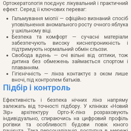
Ортокератологія поєднує лікувальний і практичний
ефект. Серед її ключових переваг:
Гальмування міопії — офіційно визнаний спосіб
уповільнення аномального росту очного яблука
у шкільному віці.
Безпека та комфорт — сучасні матеріали
забезпечують високу киснепроникність і
підтримують нормальний обмін сльози.
Свобода вдень — очі вільні від оптики, тож
дитина без обмежень займається спортом і
плаванням.
Гігієнічність — лінза контактує з оком лише
вночі, під контролем батьків.
Підбір і контроль
Ефективність і безпека нічних лінз напряму
залежать від точності підбору. У клініках «Новий
Зір» архітектуру Орто-К-лінз розраховують
індивідуально, спираючись на цифровий профіль
рогівки та особливості будови повік юного
пацієнта. Така персоналізація доступна в мережі