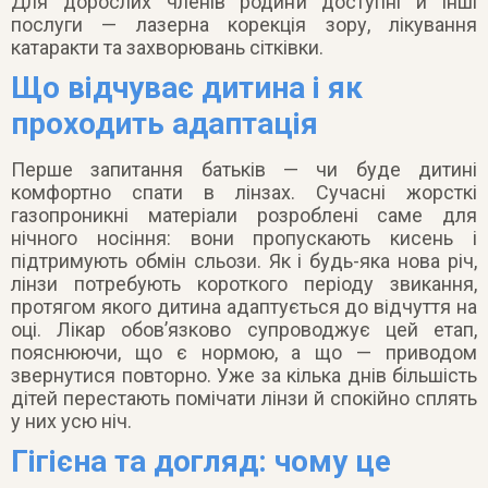
Для дорослих членів родини доступні й інші
послуги — лазерна корекція зору, лікування
катаракти та захворювань сітківки.
Що відчуває дитина і як
проходить адаптація
Перше запитання батьків — чи буде дитині
комфортно спати в лінзах. Сучасні жорсткі
газопроникні матеріали розроблені саме для
нічного носіння: вони пропускають кисень і
підтримують обмін сльози. Як і будь-яка нова річ,
лінзи потребують короткого періоду звикання,
протягом якого дитина адаптується до відчуття на
оці. Лікар обов’язково супроводжує цей етап,
пояснюючи, що є нормою, а що — приводом
звернутися повторно. Уже за кілька днів більшість
дітей перестають помічати лінзи й спокійно сплять
у них усю ніч.
Гігієна та догляд: чому це