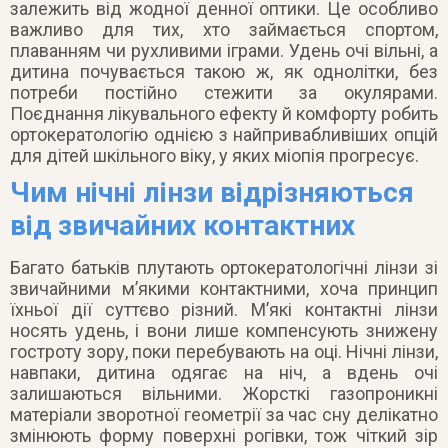
залежить від жодної денної оптики. Це особливо
важливо для тих, хто займається спортом,
плаванням чи рухливими іграми. Удень очі вільні, а
дитина почувається такою ж, як однолітки, без
потреби постійно стежити за окулярами.
Поєднання лікувального ефекту й комфорту робить
ортокератологію однією з найпривабливіших опцій
для дітей шкільного віку, у яких міопія прогресує.
Чим нічні лінзи відрізняються
від звичайних контактних
Багато батьків плутають ортокератологічні лінзи зі
звичайними м’якими контактними, хоча принцип
їхньої дії суттєво різний. М’які контактні лінзи
носять удень, і вони лише компенсують знижену
гостроту зору, поки перебувають на оці. Нічні лінзи,
навпаки, дитина одягає на ніч, а вдень очі
залишаються вільними. Жорсткі газопроникні
матеріали зворотної геометрії за час сну делікатно
змінюють форму поверхні рогівки, тож чіткий зір