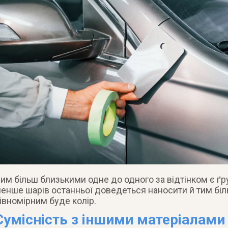
им більш близькими одне до одного за відтінком є ґру
енше шарів останньої доведеться наносити й тим бі
івномірним буде колір.
Сумісність з іншими матеріалами