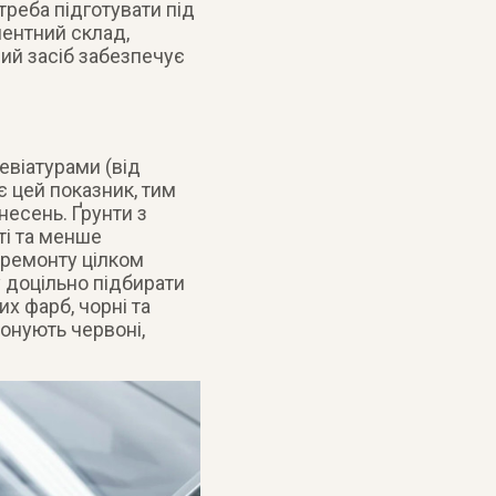
треба підготувати під
ентний склад,
ий засіб забезпечує
евіатурами (від
 цей показник, тим
несень. Ґрунти з
і та менше
 ремонту цілком
у доцільно підбирати
лих фарб, чорні та
понують червоні,