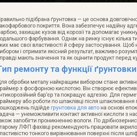
равильно підібрана ґрунтовка — це основа довговічно
акофарбового покриття. Вона забезпечує надійну адг
арбою, захищає кузов від корозії та допомагає уникну
одальшого фарбування. Однак на ринку існує кілька ти
ких має свої властивості й сферу застосування. Щоб
ибором і отримати якісний результат, важливо розуміт
правді мають значення та як оцінити продукт перед к
Тип ремонту та функції ґрунтовки
ля обробки металу найкращим вибором стане активн
раймер з фосфорною кислотою. Він створює ефектив
нтикорозійний бар’єр та покращує адгезію. Для герме
раймеру або роботи по шпаклівці після шпаклювання 
ошкоджень підійде
грунтовка для авто
на основі епок
адача — унеможливити контакт активної кислоти з на
акож запобігти проникненню вологи. По дрібнозернист
тарому ЛФП фахівці рекомендують працювати акрило
ластивістю тонкого вирівнювання поверхні після шлі