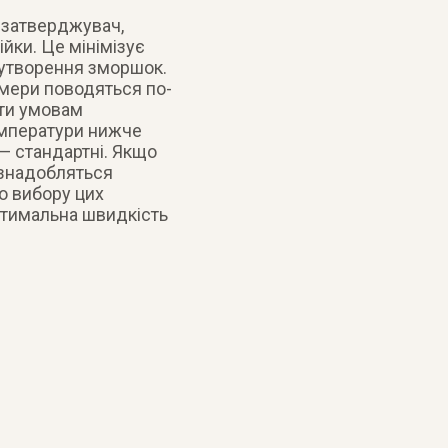
, затверджувач,
ійки. Це мінімізує
 утворення зморшок.
ймери поводяться по-
ати умовам
емператури нижче
— стандартні. Якщо
 знадобляться
о вибору цих
оптимальна швидкість