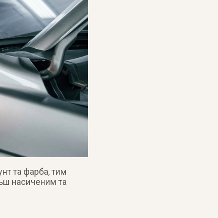
нт та фарба, тим
льш насиченим та