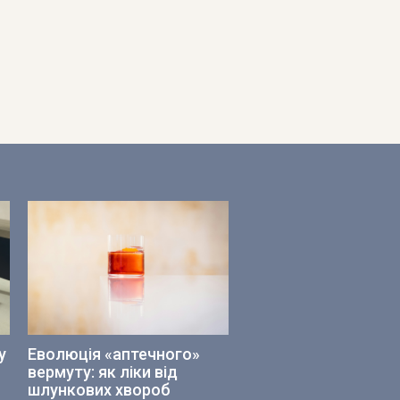
у
Еволюція «аптечного»
вермуту: як ліки від
шлункових хвороб