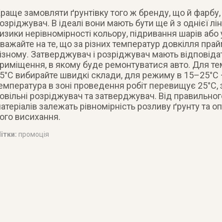
раще замовляти ґрунтівку того ж бренду, що й фарбу
озріджувач. В ідеалі вони мають бути ще й з однієї лін
изики нерівномірності кольору, підривання шарів або
важайте на те, що за різних температур довкілля пра
ізному. Затверджувач і розріджувач мають відповід
риміщення, в якому буде ремонтуватися авто. Для т
5°С вибирайте швидкі склади, для режиму в 15–25°С 
емпература в зоні проведення робіт перевищує 25°С,
овільні розріджувач та затверджувач. Від правильног
атеріалів залежать рівномірність розливу ґрунту та 
ого висихання.
ітки:
промоція