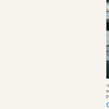
Ч
м
р