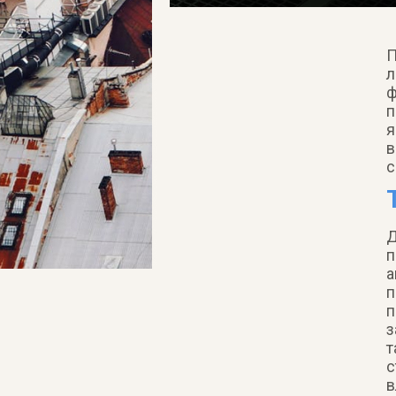
П
л
ф
п
я
в
с
Д
п
а
п
п
з
т
с
в