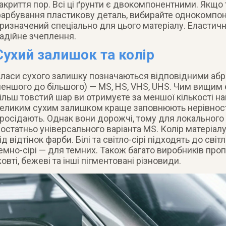
акриття пор. Всі ці ґрунти є двокомпонентними. Якщо 
арбування пластикову деталь, вибирайте однокомпон
ризначений спеціально для цього матеріалу. Еластичн
адійне зчеплення.
Сухий залишок та колір
ласи сухого залишку позначаються відповідними абр
еншого до більшого) — MS, HS, VHS, UHS. Чим вищим є
ільш товстий шар ви отримуєте за меншої кількості на
еликим сухим залишком краще заповнюють нерівност
росідають. Однак вони дорожчі, тому для локального
остатньо універсального варіанта MS. Колір матеріал
ід відтінок фарби. Білі та світло-сірі підходять до світ
емно-сірі — для темних. Також багато виробників про
овті, бежеві та інші пігментовані різновиди.