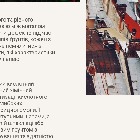
го та рівного
езію між металом і
ти дефектів під час
пів ґрунтів, кожен з
 не помилитися з
и, які характеристики
упівлею.
ий кислотний
ний хімічний
тизації кислотного
глибоких
сидної смоли. Її
ступними шарами, а
ій шпаклівці або
вим ґрунтом з
фування та здатністю