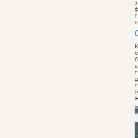
з
ф
п
н
К
м
б
в
п
д
п
т
ж