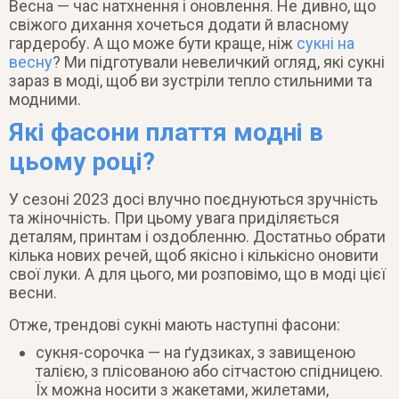
Весна — час натхнення і оновлення. Не дивно, що
свіжого дихання хочеться додати й власному
гардеробу. А що може бути краще, ніж
сукні на
весну
? Ми підготували невеличкий огляд, які сукні
зараз в моді, щоб ви зустріли тепло стильними та
модними.
Які фасони плаття модні в
цьому році?
У сезоні 2023 досі влучно поєднуються зручність
та жіночність. При цьому увага приділяється
деталям, принтам і оздобленню. Достатньо обрати
кілька нових речей, щоб якісно і кількісно оновити
свої луки. А для цього, ми розповімо, що в моді цієї
весни.
Отже, трендові сукні мають наступні фасони:
сукня-сорочка — на ґудзиках, з завищеною
талією, з плісованою або сітчастою спідницею.
Їх можна носити з жакетами, жилетами,