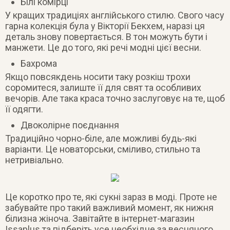
Білі комірці
У кращих традиціях англійського стилю. Свого часу
гарна колекція була у Вікторії Бекхем, наразі ця
деталь знову повертається. В тон можуть бути і
манжети. Це до того, які речі модні цієї весни.
Бахрома
Якщо повсякдень носити таку розкіш трохи
соромитеся, залиште її для свят та особливих
вечорів. Але така краса точно заслуговує на те, щоб
її одягти.
Двоколірне поєднання
Традиційно чорно-біле, але можливі будь-які
варіанти. Це новаторськи, сміливо, стильно та
нетривіально.
Це коротко про те, які сукні зараз в моді. Проте не
забувайте про такий важливий момент, як нижня
білизна жіноча. Завітайте в інтернет-магазин
Issaplus та підберіть усе необхідне за весняного