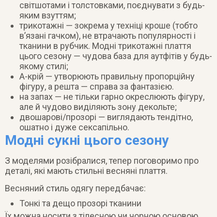
світшотами і толстовками, поєднувати з будь-
яким взуттям;
трикотажні — зокрема у техніці кроше (тобто
в’язані гачком), не втрачають популярності і
тканини в рубчик. Модні трикотажні плаття
цього сезону — чудова база для аутфітів у будь-
якому стилі;
А-крій — утворюють правильну пропорційну
фігуру, а решта — справа за фантазією.
на запах — не тільки гарно окреслюють фігуру,
але й чудово виділяють зону декольте;
двошарові/прозорі — виглядають тендітно,
ошатно і дуже сексапільно.
Модні сукні цього сезону
З моделями розібралися, тепер поговоримо про
деталі, які мають стильні весняні плаття.
Весняний стиль одягу передбачає:
Тонкі та дещо прозорі тканини
Їх можна носити з тілесною чи чорною основою