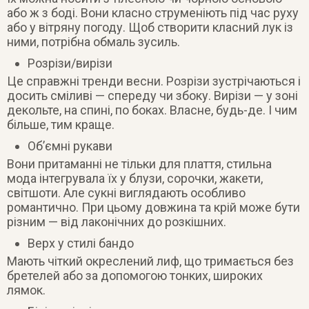
або ж з боді. Вони класно струменіють під час руху
або у вітряну погоду. Щоб створити класний лук із
ними, потрібна обмаль зусиль.
Розрізи/вирізи
Це справжні тренди весни. Розрізи зустрічаються і
досить сміливі — спереду чи збоку. Вирізи — у зоні
декольте, на спині, по боках. Власне, будь-де. І чим
більше, тим краще.
Об’ємні рукави
Вони притаманні не тільки для плаття, стильна
мода інтегрувала їх у блузи, сорочки, жакети,
світшоти. Але сукні виглядають особливо
романтично. При цьому довжина та крій може бути
різним — від лаконічних до розкішних.
Верх у стилі бандо
Мають чіткий окреслений лиф, що тримається без
бретелей або за допомогою тонких, широких
лямок.