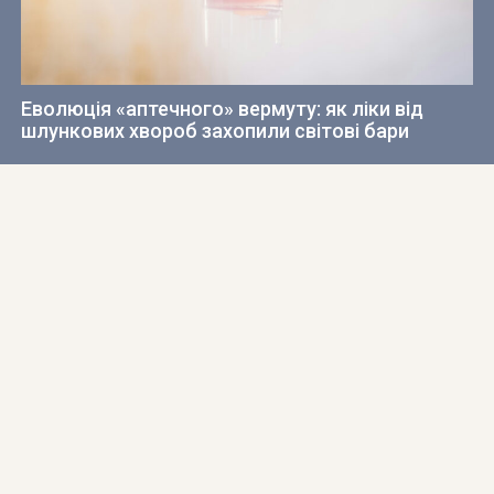
Еволюція «аптечного» вермуту: як ліки від
шлункових хвороб захопили світові бари