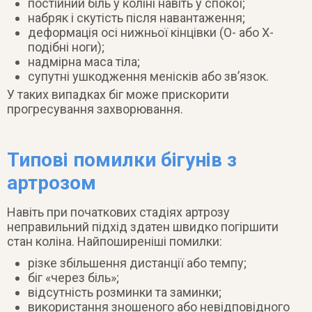
постійний біль у коліні навіть у спокої;
набряк і скутість після навантаження;
деформація осі нижньої кінцівки (O- або X-
подібні ноги);
надмірна маса тіла;
супутні ушкодження менісків або зв’язок.
У таких випадках біг може прискорити
прогресування захворювання.
Типові помилки бігунів з
артрозом
Навіть при початкових стадіях артрозу
неправильний підхід здатен швидко погіршити
стан коліна. Найпоширеніші помилки:
різке збільшення дистанції або темпу;
біг «через біль»;
відсутність розминки та заминки;
використання зношеного або невідповідного