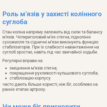
Роль м’язів у захисті колінного
суглоба
Стан коліна напряму залежить від сили та балансу
м’язів. Чотириголовий м’яз стегна, підколінні
сухожилля та сідничні м’язи виконують функцію
стабілізаторів. При їх слабкості навантаження на
суглоб зростає, навіть під час звичайної ходьби.
Регулярні вправи на:
зміцнення м’язів стегна;
покращення рухливості кульшового суглоба;
стабілізацію корпусу
часто дають більше користі, ніж біг, особливо на
ранніх етапах артрозу.
Чи може біг прискорити