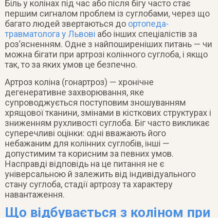
Біль у колінах під час або після бігу часто стає
першим сигналом проблем із суглобами, через що
багато людей звертаються до
ортопеда-
травматолога у Львові
або інших спеціалістів за
роз’ясненням. Одне з найпоширеніших питань — чи
можна бігати при артрозі колінного суглоба, і якщо
так, то за яких умов це безпечно.
Артроз коліна (гонартроз) — хронічне
дегенеративне захворювання, яке
супроводжується поступовим зношуванням
хрящової тканини, змінами в кісткових структурах і
зниженням рухливості суглоба. Біг часто викликає
суперечливі оцінки: одні вважають його
небажаним для колінних суглобів, інші —
допустимим та корисним за певних умов.
Насправді відповідь на це питання не є
універсальною й залежить від індивідуального
стану суглоба, стадії артрозу та характеру
навантаження.
Що відбувається з коліном при