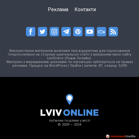
Реклама
Контакти
Використання матеріалів можливе при відкритому для індексування
гіперпосиланні на сторінку оригінальної статті з вказанням імені сайту
LvivOnline (Львів Онлайн).
Матеріал з маркуванням «реклама» та «промоція» публікується на правах
реклами. Працює на
WordPress
|
Увійти
| запитів: 87, секунд: 0,090
путівник подіями у місті
© 2009 — 2024