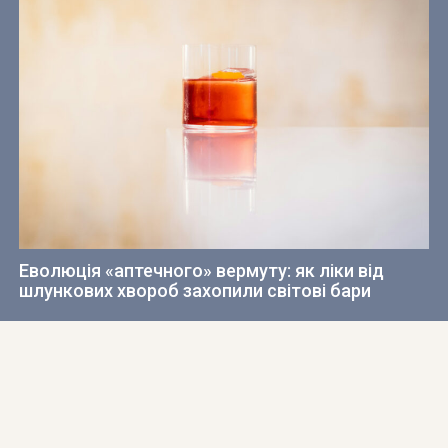
Еволюція «аптечного» вермуту: як ліки від
шлункових хвороб захопили світові бари