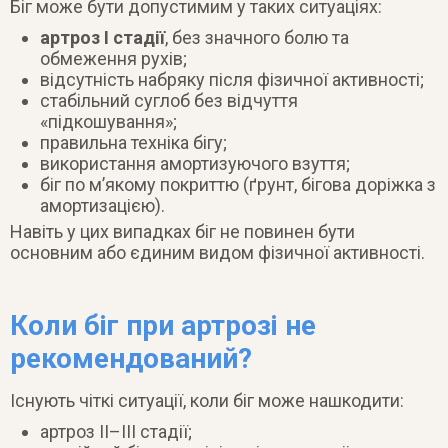
Біг може бути допустимим у таких ситуаціях:
артроз I стадії
, без значного болю та
обмеження рухів;
відсутність набряку після фізичної активності;
стабільний суглоб без відчуття
«підкошування»;
правильна техніка бігу;
використання амортизуючого взуття;
біг по м’якому покриттю (ґрунт, бігова доріжка з
амортизацією).
Навіть у цих випадках біг не повинен бути
основним або єдиним видом фізичної активності.
Коли біг при артрозі не
рекомендований?
Існують чіткі ситуації, коли біг може нашкодити:
артроз II–III стадії;