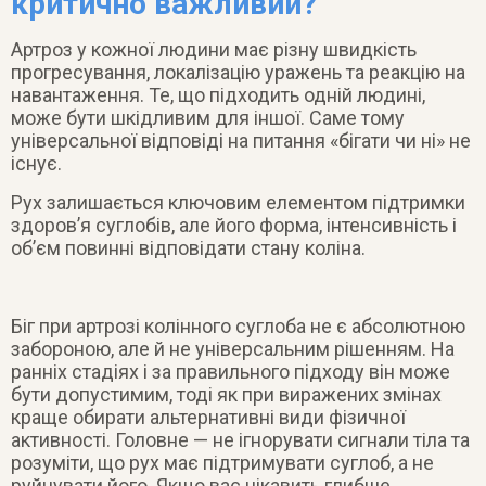
критично важливий?
Артроз у кожної людини має різну швидкість
прогресування, локалізацію уражень та реакцію на
навантаження. Те, що підходить одній людині,
може бути шкідливим для іншої. Саме тому
універсальної відповіді на питання «бігати чи ні» не
існує.
Рух залишається ключовим елементом підтримки
здоров’я суглобів, але його форма, інтенсивність і
об’єм повинні відповідати стану коліна.
Біг при артрозі колінного суглоба не є абсолютною
забороною, але й не універсальним рішенням. На
ранніх стадіях і за правильного підходу він може
бути допустимим, тоді як при виражених змінах
краще обирати альтернативні види фізичної
активності. Головне — не ігнорувати сигнали тіла та
розуміти, що рух має підтримувати суглоб, а не
руйнувати його. Якщо вас цікавить глибше