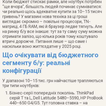
Коли бюджет стискає рамки, але ноутбук потрібен
“ще вчора”, більшість людей починає сумніватися:
чи реально щось адекватне купити за 10–15 тисяч
гривень? У магазині нова техніка за ці гроші
виглядає скромно – повільні процесори, TN-
матриці, 4 ГБ RAM, які й браузер ледве тягнуть. Але
на ринку б/у все інакше: тут за ту саму суму можна
отримати залізо, що кілька років тому коштувало
втричі дорожче. Питання лише – що саме і
наскільки воно життєздатне у 2025 році.
Що очікувати від бюджетного
сегменту б/у: реальні
конфігурації
У діапазоні 10–15 тис. грн найчастіше трапляються
три типи ноутбуків:
Бізнес-серії попередніх поколінь. ThinkPad
серій T та L, Dell Latitude 5480–5590, HP ProBook
440–650 G4/G5. Тут головна ставка – на