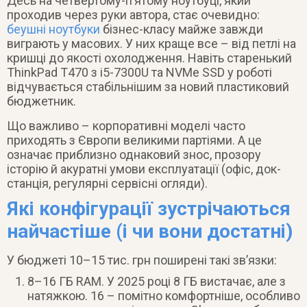
Десь на четвертому-п’ятому ноутбуці, який
проходив через руки автора, стає очевидно:
беушні ноутбуки
бізнес-класу майже завжди
виграють у масових. У них краще все – від петлі на
кришці до якості охолодження. Навіть старенький
ThinkPad T470 з i5-7300U та NVMe SSD у роботі
відчувається стабільнішим за новий пластиковий
бюджетник.
Що важливо – корпоративні моделі часто
приходять з Європи великими партіями. А це
означає приблизно однаковий знос, прозору
історію й акуратні умови експлуатації (офіс, док-
станція, регулярні сервісні огляди).
Які конфігурації зустрічаються
найчастіше (і чи вони достатні)
У бюджеті 10–15 тис. грн поширені такі зв’язки:
8–16 ГБ RAM. У 2025 році 8 ГБ вистачає, але з
натяжкою. 16 – помітно комфортніше, особливо