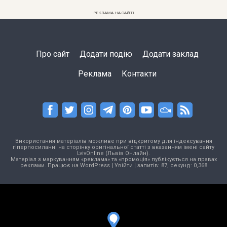
РЕКЛАМА НА САЙТІ
Про сайт
Додати подію
Додати заклад
Реклама
Контакти
Використання матеріалів можливе при відкритому для індексування
гіперпосиланні на сторінку оригінальної статті з вказанням імені сайту
LvivOnline (Львів Онлайн).
Матеріал з маркуванням «реклама» та «промоція» публікується на правах
реклами. Працює на
WordPress
|
Увійти
| запитів: 87, секунд: 0,368