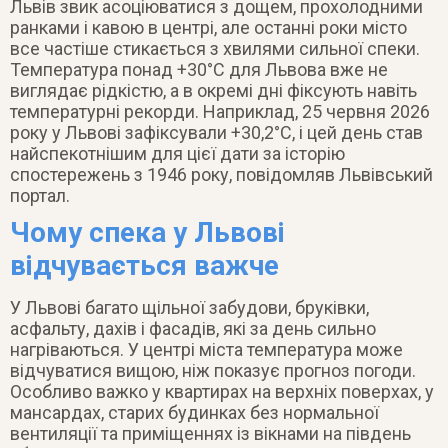
Львів звик асоціюватися з дощем, прохолодними
ранками і кавою в центрі, але останні роки місто
все частіше стикається з хвилями сильної спеки.
Температура понад +30°C для Львова вже не
виглядає рідкістю, а в окремі дні фіксують навіть
температурні рекорди. Наприклад, 25 червня 2026
року у Львові зафіксували +30,2°C, і цей день став
найспекотнішим для цієї дати за історію
спостережень з 1946 року, повідомляв Львівський
портал.
Чому спека у Львові
відчувається важче
У Львові багато щільної забудови, бруківки,
асфальту, дахів і фасадів, які за день сильно
нагріваються. У центрі міста температура може
відчуватися вищою, ніж показує прогноз погоди.
Особливо важко у квартирах на верхніх поверхах, у
мансардах, старих будинках без нормальної
вентиляції та приміщеннях із вікнами на південь