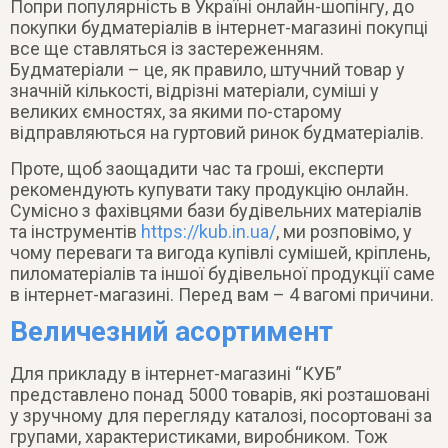
Попри популярність в Україні онлайн-шопінгу, до
покупки будматеріалів в інтернет-магазині покупці
все ще ставляться із застереженням.
Будматеріали – це, як правило, штучний товар у
значній кількості, відрізні матеріали, суміші у
великих ємностях, за якими по-старому
відправляються на гуртовий ринок будматеріалів.
Проте, щоб заощадити час та гроші, експерти
рекомендують купувати таку продукцію онлайн.
Сумісно з фахівцями бази будівельних матеріалів
та інструментів
https://kub.in.ua/
, ми розповімо, у
чому переваги та вигода купівлі сумішей, кріплень,
пиломатеріалів та іншої будівельної продукції саме
в інтернет-магазині. Перед вам – 4 вагомі причини.
Величезний асортимент
Для прикладу в інтернет-магазині “КУБ”
представлено понад 5000 товарів, які розташовані
у зручному для перегляду каталозі, посортовані за
групами, характеристиками, виробником. Тож