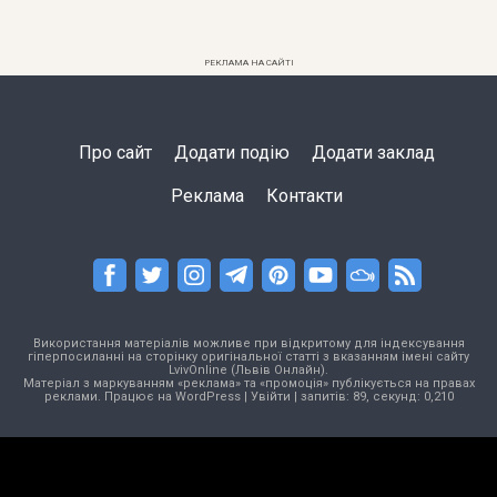
РЕКЛАМА НА САЙТІ
Про сайт
Додати подію
Додати заклад
Реклама
Контакти
Використання матеріалів можливе при відкритому для індексування
гіперпосиланні на сторінку оригінальної статті з вказанням імені сайту
LvivOnline (Львів Онлайн).
Матеріал з маркуванням «реклама» та «промоція» публікується на правах
реклами. Працює на
WordPress
|
Увійти
| запитів: 89, секунд: 0,210