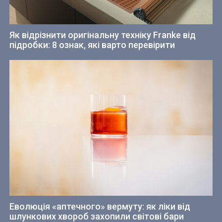
Як відрізнити оригінальну техніку Franke від
підробки: 8 ознак, які варто перевірити
Еволюція «аптечного» вермуту: як ліки від
шлункових хвороб захопили світові бари