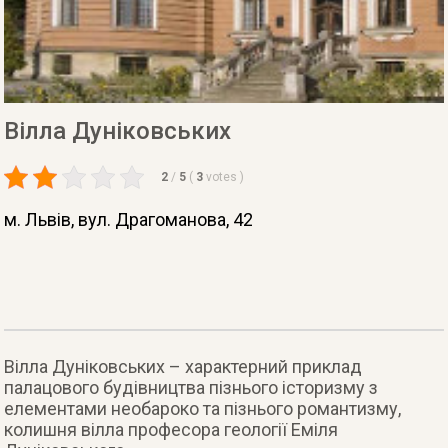
Вілла Дуніковських
2
/
5
(
3
votes
)
м. Львів
, вул. Драгоманова, 42
Вілла Дуніковських – характерний приклад
палацового будівництва пізнього історизму з
елементами необароко та пізнього романтизму,
колишня вілла професора геології Еміля