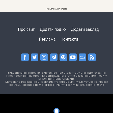
РЕКЛАМА НА САЙТІ
Про сайт
Додати подію
Додати заклад
Реклама
Контакти
Використання матеріалів можливе при відкритому для індексування
гіперпосиланні на сторінку оригінальної статті з вказанням імені сайту
LvivOnline (Львів Онлайн).
Матеріал з маркуванням «реклама» та «промоція» публікується на правах
реклами. Працює на
WordPress
|
Увійти
| запитів: 103, секунд: 0,243