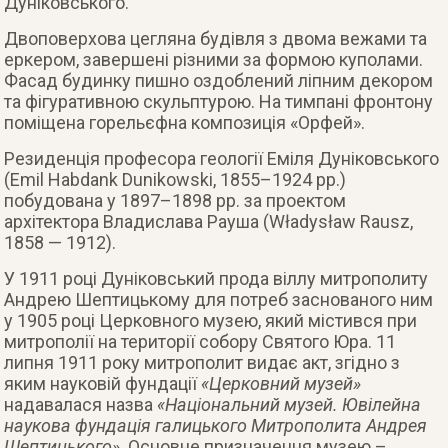
Дуніковського.
Двоповерхова цегляна будівля з двома вежами та
еркером, завершені різними за формою куполами.
Фасад будинку пишно оздоблений ліпним декором
та фігуративною скульптурою. На тимпані фронтону
поміщена горельєфна композиція «Орфей».
Резиденція професора геології Еміля Дуніковського
(Emil Habdank Dunikowski, 1855–1924 рр.)
побудована у 1897–1898 рр. за проектом
архітектора Владислава Рауша (Władysław Rausz,
1858 — 1912).
У 1911 році Дуніковський прода віллу митрополиту
Андрею Шептицькому для потреб заснованого ним
у 1905 році Церковного музею, який містився при
митрополії на території собору Святого Юра. 11
липня 1911 року митрополит видає акт, згідно з
яким науковій фундації
«Церковний музей»
надавалася назва
«Національний музей. Ювілейна
наукова фундація галицького Митрополита Андрея
Шептицького»
. Основне призначення музею –