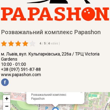
Розважальний комплекс Papashon
4
/
5
(
4
votes
)
м. Львів
, вул. Кульпарківська, 226а / ТРЦ Victoria
Gardens
10:00 - 01:00
+38 (097) 591-87-88
www.papashon.com
×
Розважальний комплекс
+
Papashon
−