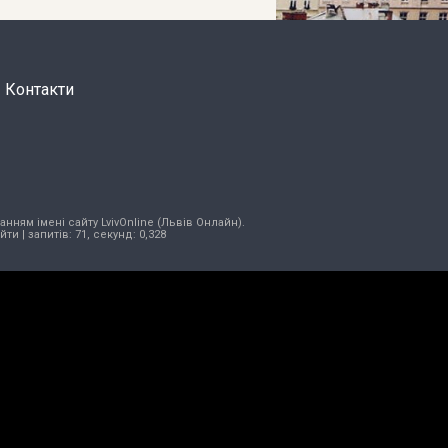
Контакти
нням імені сайту LvivOnline (Львів Онлайн).
ійти
| запитів: 71, секунд: 0,328