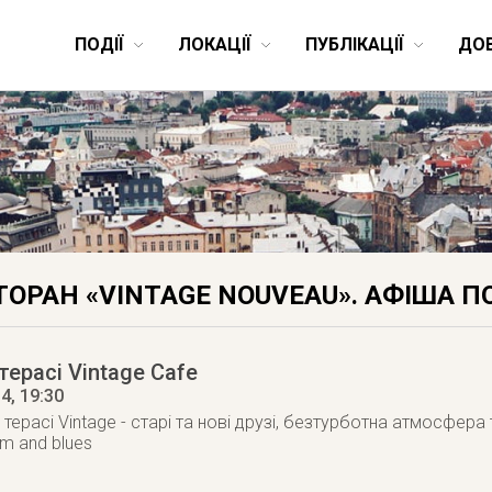
ПОДІЇ
ЛОКАЦІЇ
ПУБЛІКАЦІЇ
ДО
ТОРАН «VINTAGE NOUVEAU». АФІША ПО
терасі Vintage Cafe
14
, 19:30
на терасі Vintage - старі та нові друзі, безтурботна атмосфера
thm and blues