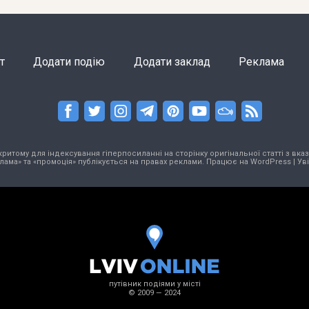
т
Додати подію
Додати заклад
Реклама
тому для індексування гіперпосиланні на сторінку оригінальної статті з вказа
лама» та «промоція» публікується на правах реклами. Працює на
WordPress
|
Ув
путівник подіями у місті
© 2009 — 2024