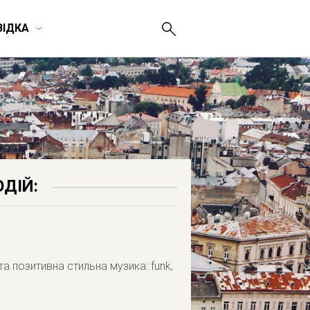
ВІДКА
ДІЙ:
 та позитивна стильна музика: funk,