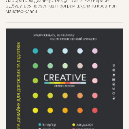
Лабораторія дизайну / Design LAB. 21-26 вересня
відбудуться презентації програм школи та креативні
майстер-класи