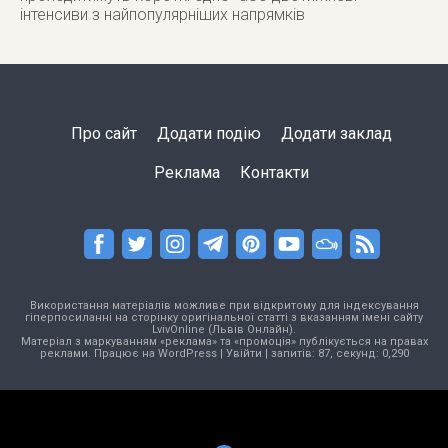
інтенсиви з найпопулярніших напрямків
Про сайт
Додати подію
Додати заклад
Реклама
Контакти
Використання матеріалів можливе при відкритому для індексування
гіперпосиланні на сторінку оригінальної статті з вказанням імені сайту
LvivOnline (Львів Онлайн).
Матеріал з маркуванням «реклама» та «промоція» публікується на правах
реклами. Працює на
WordPress
|
Увійти
| запитів: 87, секунд: 0,290