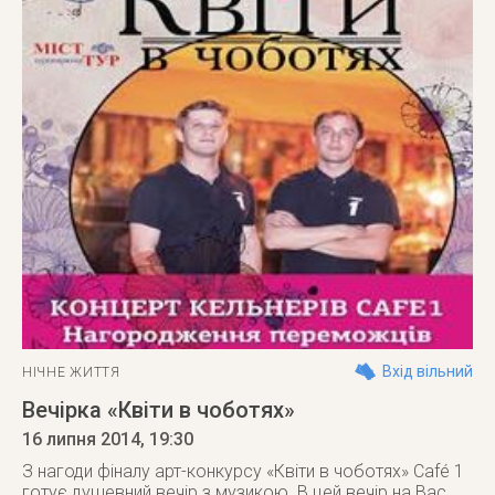
Вхід вільний
НІЧНЕ ЖИТТЯ
Вечірка «Квіти в чоботях»
16 липня 2014
, 19:30
З нагоди фіналу арт-конкурсу «Квіти в чоботях» Café 1
готує душевний вечір з музикою. В цей вечір на Вас