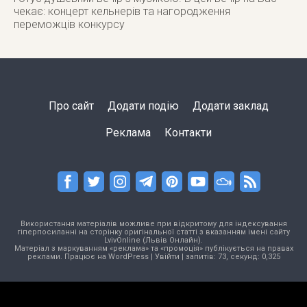
чекає: концерт кельнерів та нагородження
переможців конкурсу
Про сайт
Додати подію
Додати заклад
Реклама
Контакти
Використання матеріалів можливе при відкритому для індексування
гіперпосиланні на сторінку оригінальної статті з вказанням імені сайту
LvivOnline (Львів Онлайн).
Матеріал з маркуванням «реклама» та «промоція» публікується на правах
реклами. Працює на
WordPress
|
Увійти
| запитів: 73, секунд: 0,325