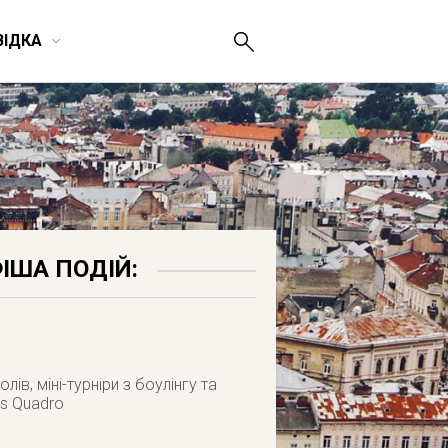
ВІДКА
ІША ПОДІЙ:
ів, міні-турніри з боулінгу та
's Quadro