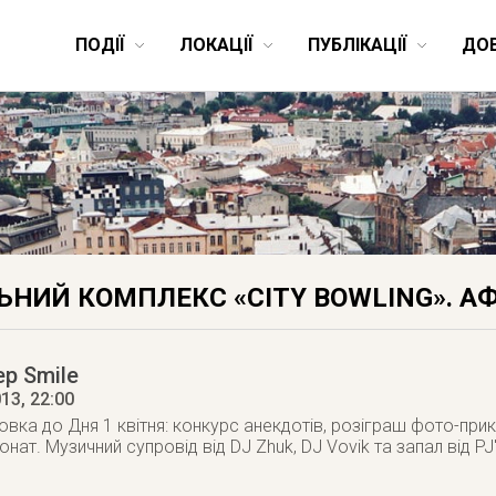
ПОДІЇ
ЛОКАЦІЇ
ПУБЛІКАЦІЇ
ДО
НИЙ КОМПЛЕКС «CITY BOWLING». АФ
ep Smile
013
, 22:00
овка до Дня 1 квітня: конкурс анекдотів, розіграш фото-прикол
нат. Музичний супровід від DJ Zhuk, DJ Vovik та запал від PJ