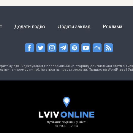
т
Додати подію
Додати заклад
Реклама
тому для індексування гіперпосиланні на сторінку оригінальної статті з вказа
лама» та «промоція» публікується на правах реклами. Працює на
WordPress
|
Ув
путівник подіями у місті
© 2009 — 2024