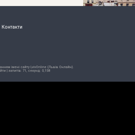
Контакти
нням імені сайту LvivOnline (Львів Онлайн).
ійти
| запитів: 71, секунд: 0,158