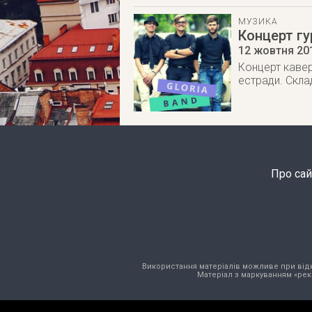
МУЗИКА
Концерт гу
12 жовтня 20
Концерт кавер-
естради. Склад
Про сай
Використання матеріалів можливе при відкри
Матеріал з маркуванням «рек