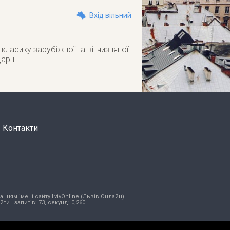
Вхід вільний
 класику зарубіжної та вітчизняної
дарні
Контакти
нням імені сайту LvivOnline (Львів Онлайн).
ійти
| запитів: 73, секунд: 0,260