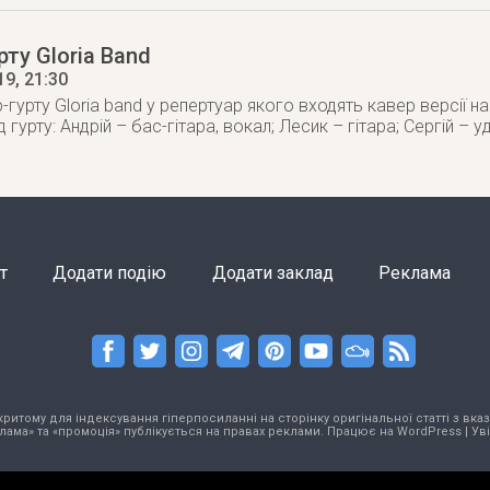
рту Gloria Band
19
, 21:30
гурту Gloria band у репертуар якого входять кавер версії на
 гурту: Андрій – бас-гітара, вокал; Лесик – гітара; Сергій – у
т
Додати подію
Додати заклад
Реклама
тому для індексування гіперпосиланні на сторінку оригінальної статті з вказа
лама» та «промоція» публікується на правах реклами. Працює на
WordPress
|
Ув