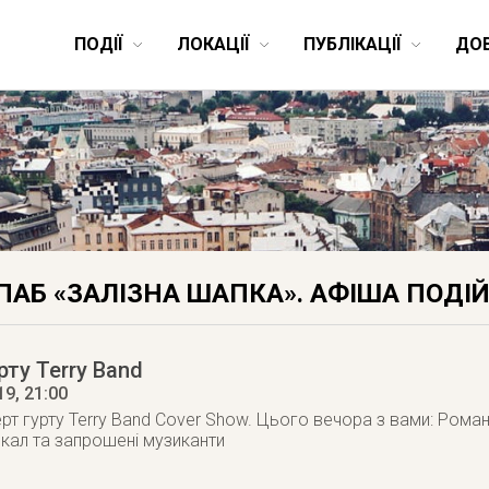
ПОДІЇ
ЛОКАЦІЇ
ПУБЛІКАЦІЇ
ДО
ПАБ «ЗАЛІЗНА ШАПКА». АФІША ПОДІЙ
рту Terry Band
19
, 21:00
рт гурту Terry Band Cover Show. Цього вечора з вами: Рома
окал та запрошені музиканти