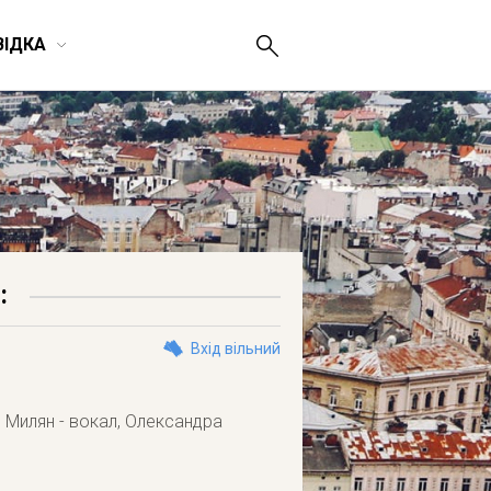
ВІДКА
:
Вхід вільний
н Милян - вокал, Олександра