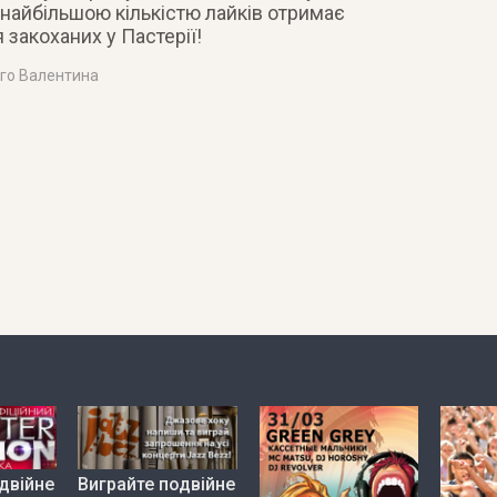
 найбільшою кількістю лайків отримає
 закоханих у Пастерії!
го Валентина
двійне
Виграйте подвійне