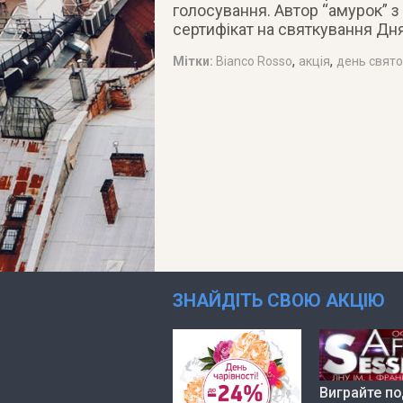
голосування. Автор “амурок” з
сертифікат на святкування Дня
,
,
Мітки:
Bianco Rosso
акція
день свято
ЗНАЙДІТЬ СВОЮ АКЦІЮ
Виграйте по