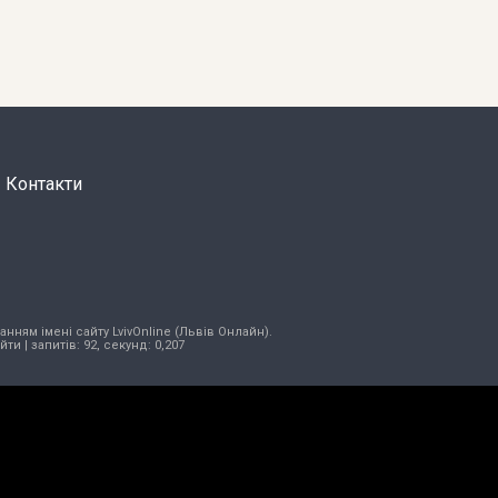
Контакти
нням імені сайту LvivOnline (Львів Онлайн).
ійти
| запитів: 92, секунд: 0,207