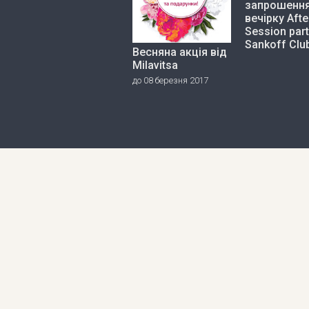
запрошення
вечірку Afte
Session part
Sankoff Clu
Весняна акція від
Milavitsa
до 08 березня 2017