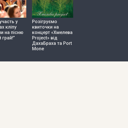
участь у
Розігруємо
х кліпу
квиточки на
и на пісню
концерт «Хмелева
 грай!”
Project» від
ДахаБраха та Port
Mone