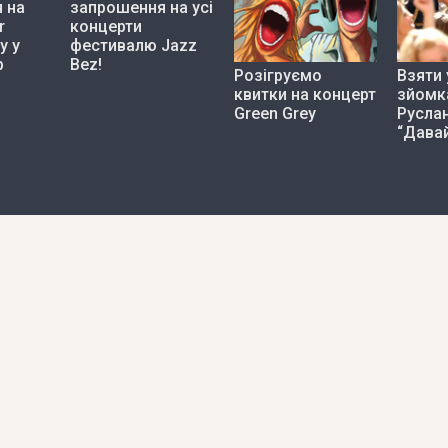
 на
запрошення на усі
r
концерти
y у
фестивалю Jazz
b
Bez!
Розігруємо
Взяти 
квитки на концерт
зйомка
Green Grey
Руслан
“Давай