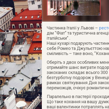
Частинка Італії у Львові –
рест
дім “Фіат” та туристична аген
італійськи” .
Наші кухарі подарують частинк
себе Ромео та Джульєттою наши
сміливість – таке воно, “Коханн
Оберіть з двох особливих меню
отримайте шанс виграти подор
закоханих складає всього 300
безтурботну подорож у Венецію
рамках святкування Дня закох
переможців, очікує романтични
Паралельно в пастерії проходи
Що таке кохання на вашу думку
ваші валентинки потраплять на