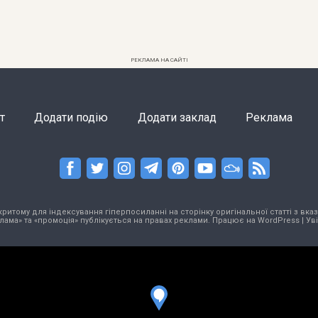
РЕКЛАМА НА САЙТІ
т
Додати подію
Додати заклад
Реклама
тому для індексування гіперпосиланні на сторінку оригінальної статті з вказа
лама» та «промоція» публікується на правах реклами. Працює на
WordPress
|
Ув