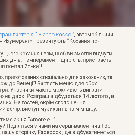
оран-пастерія “ Bianco Rosso ”
, автомобільний
ція «Бумеранг» презентують “Кохання по-
у цього кохання і вам, щоб ви змогли відчути
х днів. Темперамент і щирість, пристрасть і
я по-італійськи”!
, приготованих спеціально для закоханих, та
ож до Венеції! Вартість меню для обох
 грн. Учасники мають можливість виграти
 на двох! Розіграш відбудеться 14 лютого , в
аних. На гостей, окрім оголошення
й вечір, виступ музикантів та мім-шоу.
тиме акція “Amore e…”
? Поділіться з нами на серці-валентинці! Всі
 нашу сторінку Facebook , де відбуватиметься