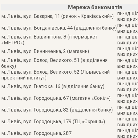
Мережа банкоматів
пн-нд ці
м. Львів, вул. Базарна, 11 (ринок «Краківський»)
вихідних
пн-нд ці
м. Львів, вул. Богданівська, 44 (відділення банку)
вихідних
м. Львів, вул. Вашингтона, 8 (гіпермаркет
пн-нд ці
«МЕТРО»)
вихідних
пн-нд ці
м. Львів, вул. Винниченка, 2 (магазин)
вихідних
м. Львів, вул. Волод. Великого, 51 (відділення
пн-нд ці
банку)
вихідних
м. Львів, вул. Волод. Великого, 52 (Львівський
пн-нд ці
проектний інститут)
вихідних
пн-нд ці
м. Львів, вул. Гнатюка, 16 (відділення банку)
вихідних
пн-нд ці
м. Львів, вул. Городоцька, 67 (магазин «Сокіл»)
вихідних
пн-нд ці
м. Львів, вул. Городоцька, 82 (відділення банку)
вихідних
пн-нд ці
м. Львів, вул. Городоцька, 179 (ТЦ «Скриня»)
вихідних
пн-нд ці
м. Львів, вул. Городоцька, 287
вихідних