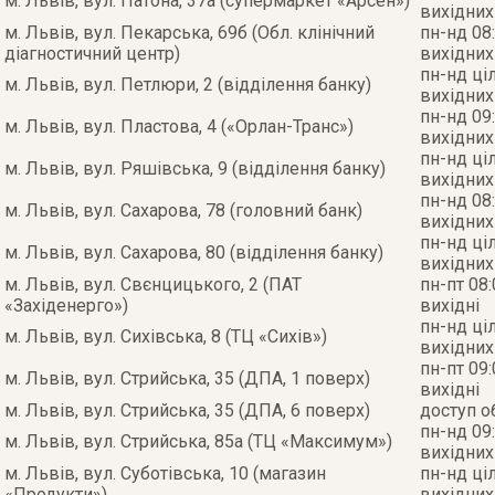
м. Львів, вул. Патона, 37а (супермаркет «Арсен»)
вихідних
м. Львів, вул. Пекарська, 69б (Обл. клінічний
пн-нд 08:
діагностичний центр)
вихідних
пн-нд ці
м. Львів, вул. Петлюри, 2 (відділення банку)
вихідних
пн-нд 09:
м. Львів, вул. Пластова, 4 («Орлан-Транс»)
вихідних
пн-нд ці
м. Львів, вул. Ряшівська, 9 (відділення банку)
вихідних
пн-нд 08:
м. Львів, вул. Сахарова, 78 (головний банк)
вихідних
пн-нд ці
м. Львів, вул. Сахарова, 80 (відділення банку)
вихідних
м. Львів, вул. Свєнцицького, 2 (ПАТ
пн-пт 08:
«Західенерго»)
вихідні
пн-нд ці
м. Львів, вул. Сихівська, 8 (ТЦ «Сихів»)
вихідних
пн-пт 09:
м. Львів, вул. Стрийська, 35 (ДПА, 1 поверх)
вихідні
м. Львів, вул. Стрийська, 35 (ДПА, 6 поверх)
доступ 
пн-нд 09:
м. Львів, вул. Стрийська, 85а (ТЦ «Максимум»)
вихідних
м. Львів, вул. Суботівська, 10 (магазин
пн-нд ці
«Продукти»)
вихідних