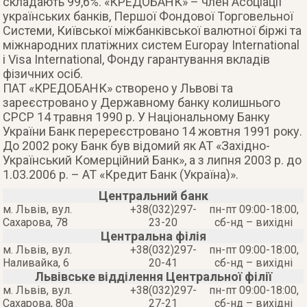
складають 99,6%. «КРЕДОБАНК» – член Асоціації
українських банків, Першої Фондової Торговельної
Системи, Київської міжбанківської валютної біржі та
міжнародних платіжних систем Europay Іnternatіonal
і Vіsa Іnternatіonal, Фонду гарантування вкладів
фізичних осіб.
ПАТ «КРЕДОБАНК» створено у Львові та
зареєстровано у Державному банку колишнього
СРСР 14 травня 1990 р. У Національному Банку
України Банк перереєстровано 14 жовтня 1991 року.
До 2002 року Банк був відомий як АТ «Західно-
Український Комерційний Банк», а з липня 2003 р. до
1.03.2006 р. – АТ «Кредит Банк (Україна)».
Центральний банк
м. Львів, вул.
+38(032)297-
пн-пт 09:00-18:00,
Сахарова, 78
23-20
сб-нд – вихідні
Центральна філія
м. Львів, вул.
+38(032)297-
пн-пт 09:00-18:00,
Наливайка, 6
20-41
сб-нд – вихідні
Львівське відділення Центральної філії
м. Львів, вул.
+38(032)297-
пн-пт 09:00-18:00,
Сахарова, 80а
27-21
сб-нд – вихідні