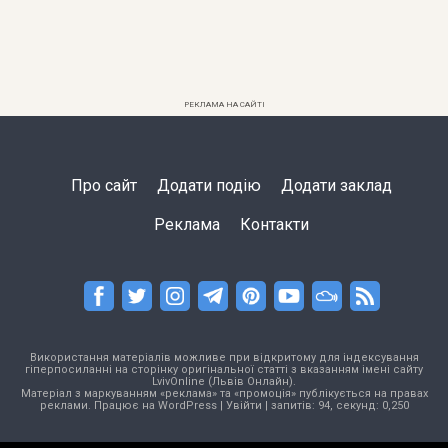
РЕКЛАМА НА САЙТІ
Про сайт
Додати подію
Додати заклад
Реклама
Контакти
Використання матеріалів можливе при відкритому для індексування
гіперпосиланні на сторінку оригінальної статті з вказанням імені сайту
LvivOnline (Львів Онлайн).
Матеріал з маркуванням «реклама» та «промоція» публікується на правах
реклами. Працює на
WordPress
|
Увійти
| запитів: 94, секунд: 0,250