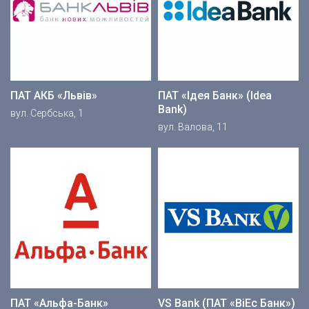
ПАТ АКБ «Львів»
ПАТ «Ідея Банк» (Idea
Bank)
вул. Сербська, 1
вул. Валова, 11
ПАТ «Альфа-Банк»
VS Bank (ПАТ «ВіЕс Банк»)