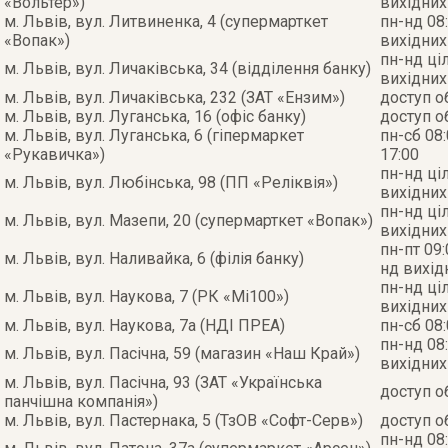
«Вольтер»)
вихідних
м. Львів, вул. Литвиненка, 4 (супермарткет
пн-нд 08:
«Вопак»)
вихідних
пн-нд ці
м. Львів, вул. Личаківська, 34 (відділення банку)
вихідних
м. Львів, вул. Личаківська, 232 (ЗАТ «Ензим»)
доступ 
м. Львів, вул. Луганська, 16 (офіс банку)
доступ 
м. Львів, вул. Луганська, 6 (гіпермаркет
пн-сб 08:
«Рукавичка»)
17:00
пн-нд ці
м. Львів, вул. Любінська, 98 (ПП «Реліквія»)
вихідних
пн-нд ці
м. Львів, вул. Мазепи, 20 (супермарткет «Вопак»)
вихідних
пн-пт 09:
м. Львів, вул. Наливайка, 6 (філія банку)
нд вихід
пн-нд ці
м. Львів, вул. Наукова, 7 (РК «Мі100»)
вихідних
м. Львів, вул. Наукова, 7а (НДІ ПРЕА)
пн-сб 08
пн-нд 08:
м. Львів, вул. Пасічна, 59 (магазин «Наш Край»)
вихідних
м. Львів, вул. Пасічна, 93 (ЗАТ «Українська
доступ 
панчішна компанія»)
м. Львів, вул. Пастернака, 5 (ТзОВ «Софт-Серв»)
доступ 
пн-нд 08: