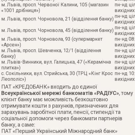
м. Львів, просп. Червоної Калини, 105 (магазин
пн-нд ці
«1001 дрібниця»)
вихідних
пн-нд ці
м. Львів, просп. Чорновола, 21 (відділення банку)
вихідних
пн-нд ці
м. Львів, просп. Чорновола, 45 (відділення банку)
вихідних
м. Львів, просп. Чорновола, 93 (супермаркет
пн-нд 08:
«Арсен»)
вихідних
м. Львів, просп. Шевченка, 12/1 (відділення
пн-нд ці
банку)
вихідних
м. Львів-Винники, вул. Галицька, 47 («Керамічна
пн-нд ці
плитка»)
вихідних
с. Сокільники, вул. Стрийська, 30 (ТРЦ «Кінг Крос
пн-нд 10:
Леополіс»)
вихідних
ПАТ «КРЕДОБАНК» входить до єдиної
Всеукраїнської мережі банкоматів «РАДІУС»
, тому
клієнт банку має можливість безкоштовно
отримувати кошти з рахунків, призначених для
зарахувань заробітної плати, пенсії, стипендії та
соціальної допомоги через банкомати партнерів
банку, а саме:
ПАТ «Перший Український Міжнародний банк»