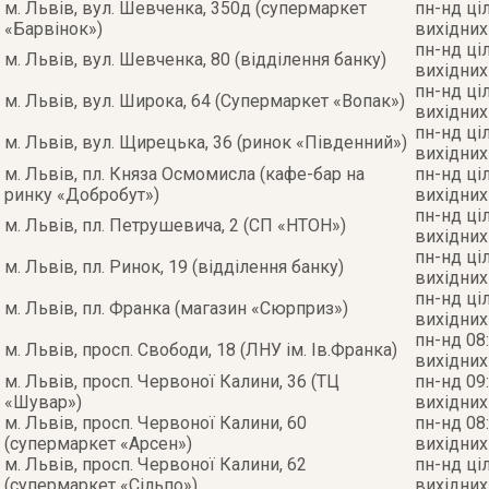
м. Львів, вул. Шевченка, 350д (супермаркет
пн-нд ці
«Барвінок»)
вихідних
пн-нд ці
м. Львів, вул. Шевченка, 80 (відділення банку)
вихідних
пн-нд ці
м. Львів, вул. Широка, 64 (Супермаркет «Вопак»)
вихідних
пн-нд ці
м. Львів, вул. Щирецька, 36 (ринок «Південний»)
вихідних
м. Львів, пл. Княза Осмомисла (кафе-бар на
пн-нд ці
ринку «Добробут»)
вихідних
пн-нд ці
м. Львів, пл. Петрушевича, 2 (СП «НТОН»)
вихідних
пн-нд ці
м. Львів, пл. Ринок, 19 (відділення банку)
вихідних
пн-нд ці
м. Львів, пл. Франка (магазин «Сюрприз»)
вихідних
пн-нд 08:
м. Львів, просп. Свободи, 18 (ЛНУ ім. Ів.Франка)
вихідних
м. Львів, просп. Червоної Калини, 36 (ТЦ
пн-нд 09:
«Шувар»)
вихідних
м. Львів, просп. Червоної Калини, 60
пн-нд 08:
(супермаркет «Арсен»)
вихідних
м. Львів, просп. Червоної Калини, 62
пн-нд ці
(супермаркет «Сільпо»)
вихідних