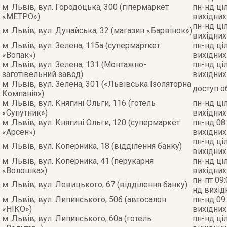
м. Львів, вул. Городоцька, 300 (гіпермаркет
пн-нд ці
«МЕТРО»)
вихідних
пн-нд ці
м. Львів, вул. Дунайська, 32 (магазин «Барвінок»)
вихідних
м. Львів, вул. Зелена, 115а (супермарткет
пн-нд ці
«Вопак»)
вихідних
м. Львів, вул. Зелена, 131 (Монтажно-
пн-нд ці
заготівельний завод)
вихідних
м. Львів, вул. Зелена, 301 («Львівська Ізоляторна
доступ 
Компанія»)
м. Львів, вул. Княгині Ольги, 116 (готель
пн-нд ці
«Супутник»)
вихідних
м. Львів, вул. Княгині Ольги, 120 (супермаркет
пн-нд 08:
«Арсен»)
вихідних
пн-нд ці
м. Львів, вул. Коперника, 18 (відділення банку)
вихідних
м. Львів, вул. Коперника, 41 (перукарня
пн-нд ці
«Волошка»)
вихідних
пн-пт 09:
м. Львів, вул. Левицького, 67 (відділення банку)
нд вихід
м. Львів, вул. Липинського, 50б (автосалон
пн-нд 09:
«НІКО»)
вихідних
м. Львів, вул. Липинського, 60а (готель
пн-нд ці