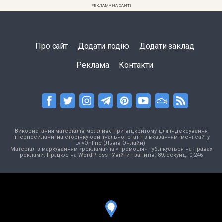
РЕКЛАМА НА САЙТІ
Про сайт
Додати подію
Додати заклад
Реклама
Контакти
Використання матеріалів можливе при відкритому для індексування
гіперпосиланні на сторінку оригінальної статті з вказанням імені сайту
LvivOnline (Львів Онлайн).
Матеріал з маркуванням «реклама» та «промоція» публікується на правах
реклами. Працює на
WordPress
|
Увійти
| запитів: 89, секунд: 0,246