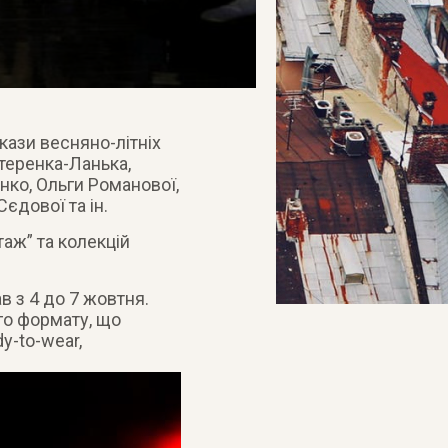
кази весняно-літніх
теренка-Ланька,
нко, Ольги Романової,
дової та ін.
таж” та колекцій
в з 4 до 7 жовтня.
го формату, що
y-to-wear,