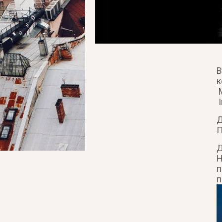
В
к
M
І
Д
П
Д
Н
п
п