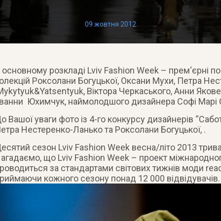
09 жовтня 2012
 основному розкладі Lviv Fashion Week – прем‘єрні по
олекцій Роксолани Богуцької, Оксани Мухи, Петра Нес
ykytyuk&Yatsentyuk, Віктора Черкаського, Анни Якове
ванни Юхимчук, наймолодшого дизайнера Софі Марі Сє
о Вашої уваги фото із 4-го конкурсу дизайнерів “Сабо
етра Нестеренко-Ланько та Роксолани Богуцької, .
есятий сезон Lviv Fashion Week весна/літо 2013 трива
агадаємо, що Lviv Fashion Week – проект міжнародно
роводиться за стандартами світових тижнів моди read
риймаючи кожного сезону понад 12 000 відвідувачів.