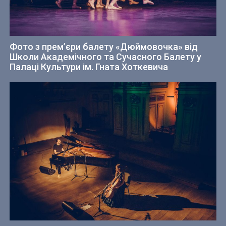
Фото з прем’єри балету «Дюймовочка» від
Школи Академічного та Сучасного Балету у
Палаці Культури ім. Гната Хоткевича