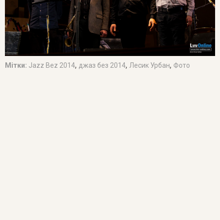
,
,
,
Мітки:
Jazz Bez 2014
джаз без 2014
Лесик Урбан
Фото