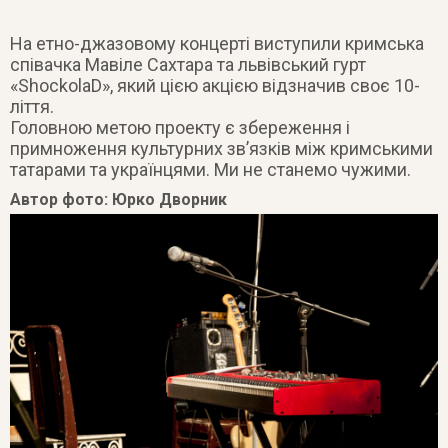
На етно-джазовому концерті виступили кримська
співачка Мавіле Сахтара та львівський гурт
«ShockolaD», який цією акцією відзначив своє 10-
ліття.
Головною метою проекту є збереження і
примноження культурних зв’язків між кримськими
татарами та українцями. Ми не станемо чужими.
Автор фото: Юрко Дворник