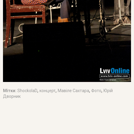
,
,
,
,
Мітки:
ShockolaD
концерт
Мавіле Сахтара
Фото
Юрій
Дворник