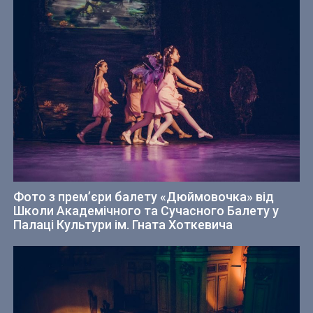
Фото з прем’єри балету «Дюймовочка» від
Школи Академічного та Сучасного Балету у
Палаці Культури ім. Гната Хоткевича