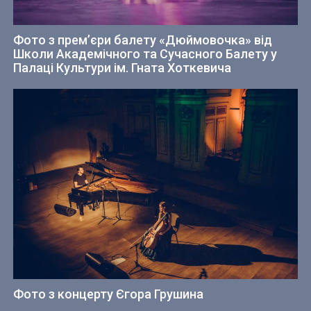
Фото з прем’єри балету «Дюймовочка» від
Школи Академічного та Сучасного Балету у
Палаці Культури ім. Гната Хоткевича
Фото з концерту Єгора Грушина