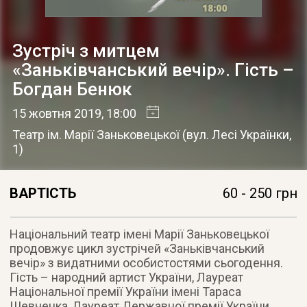
Зустріч з митцем
«Заньківчанський вечір». Гість –
Богдан Бенюк
15 жовтня 2019
, 18:00
Театр ім. Марії Заньковецької
(
вул. Лесі Українки,
1
)
ВАРТІСТЬ
60 - 250 грн
Національний театр імені Марії Заньковецької
продовжує цикл зустрічей «Заньківчанський
вечір» з видатними особистостями сьогодення.
Гість – народний артист України, Лауреат
Національної премії України імені Тараса
Шевченка, Лауреат Державної премії України