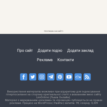
РЕКЛАМА НА САЙТІ
Про сайт
Додати подію
Додати заклад
Реклама
Контакти
Використання матеріалів можливе при відкритому для індексування
гіперпосиланні на сторінку оригінальної статті з вказанням імені сайту
LvivOnline (Львів Онлайн).
Матеріал з маркуванням «реклама» та «промоція» публікується на правах
реклами. Працює на
WordPress
|
Увійти
| запитів: 99, секунд: 0,339