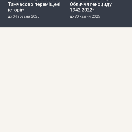
Тимчасово переміщені
Обличчя геноциду
історії»
1942|2022»
до 04 травня 2025
до 30 квітня 2025