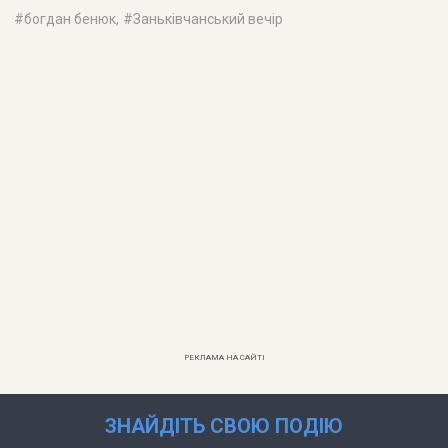
#
богдан бенюк
, #
Заньківчанський вечір
РЕКЛАМА НА САЙТІ
ЗНАЙДІТЬ СВОЮ ПОДІЮ