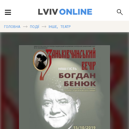
ПОДІЇ
,
ГОЛОВНА
ПОДІЇ
ІНШЕ
ТЕАТР
ЛОКАЦІЇ
ПУБЛІКАЦІЇ
ДОВІДКА