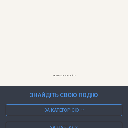
РЕКЛАМА НА САЙТІ
ЗНАЙДІТЬ СВОЮ ПОДІЮ
ЗА КАТЕГОРІЄЮ
ЗА ДАТОЮ