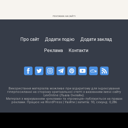
РЕКЛАМА НА САЙТІ
Про сайт
Додати подію
Додати заклад
Реклама
Контакти
Використання матеріалів можливе при відкритому для індексування
гіперпосиланні на сторінку оригінальної статті з вказанням імені сайту
LvivOnline (Львів Онлайн).
Матеріал з маркуванням «реклама» та «промоція» публікується на правах
реклами. Працює на
WordPress
|
Увійти
| запитів: 93, секунд: 0,286