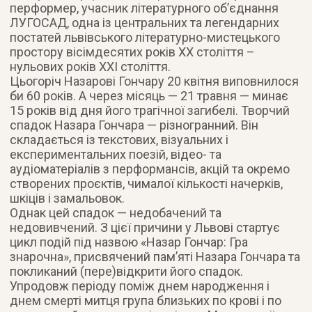
перформер, учасник літературного об’єднання
ЛУГОСАД, одна із центральних та легендарних
постатей львівського літературно-мистецького
простору вісімдесятих років ХХ століття –
нульових років ХХІ століття.
Цьогоріч Назарові Гончару 20 квітня виповнилося
би 60 років. А через місяць — 21 травня — минає
15 років від дня його трагічної загибелі. Творчий
спадок Назара Гончара — різногранний. Він
складається із текстових, візуальних і
експериментальних поезій, відео- та
аудіоматеріалів з перформансів, акцій та окремо
створених проєктів, чималої кількості начерків,
шкіців і замальовок.
Однак цей спадок — недобачений та
недовивчений. З цієї причини у Львові стартує
цикл подій під назвою «Назар Гончар: Гра
знарочна», присвячений пам’яті Назара Гончара та
покликаний (пере)відкрити його спадок.
Упродовж періоду поміж днем народження і
днем смерті митця група близьких по крові і по