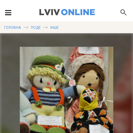
ПОДІЇ
ГОЛОВНА
ПОДІЇ
ІНШЕ
ЛОКАЦІЇ
ПУБЛІКАЦІЇ
ДОВІДКА