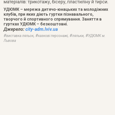
матеріалів: трикотажу, бісеру, пластиліну й тирси.
УДЮМК – мережа дитячо-юнацьких та молодіжних
клубів, при яких діють гуртки пізнавального,
творчого й спортивного спрямування. Заняття в
гуртках УДЮМК – безкоштовні.
Джерело:
city-adm.lviv.ua
#
, #
, #
, #
виставка ляльок
казкові персонажі
ляльки
УДЮМК м.
Львова