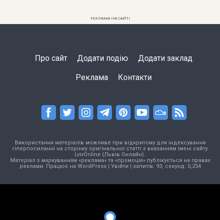
РЕКЛАМА НА САЙТІ
Про сайт
Додати подію
Додати заклад
Реклама
Контакти
Використання матеріалів можливе при відкритому для індексування
гіперпосиланні на сторінку оригінальної статті з вказанням імені сайту
LvivOnline (Львів Онлайн).
Матеріал з маркуванням «реклама» та «промоція» публікується на правах
реклами. Працює на
WordPress
|
Увійти
| запитів: 93, секунд: 0,254