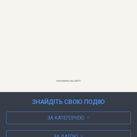
РЕКЛАМА НА САЙТІ
ЗНАЙДІТЬ СВОЮ ПОДІЮ
ЗА КАТЕГОРІЄЮ
ЗА ДАТОЮ