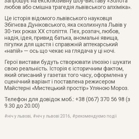
запрошує на ексклюзивну шоу-виставу «Золота
любов або смішна трагедія львівського алхіміка».
Це історія відомого львівського науковця
Збігнєва Дуніковського, яка сколихнула Львів у
30-тих роках ХХ століття. Пех, розпач, любов,
надія, ідея, привид батька, аномальні явища,
пігулки для щастя і справжній аптекарський
«напій» — ось що чекає на глядача у ці ночі.
Герої вистави будуть створювати ілюзію і шукати
свою реальність. Історія є історичним фактом,
який описаний у газетах того часу, оформлена у
сценічний варіант і поставлена режисером
Майстерні «Мистецький простір» Уляною Мороз.
Телефон для довідок моб.: +38 (067) 370 56 98 (з
9.30 до 20.00)
#
ніч у львові
, #
ніч у львові 2016
, #
рекомендуємо події