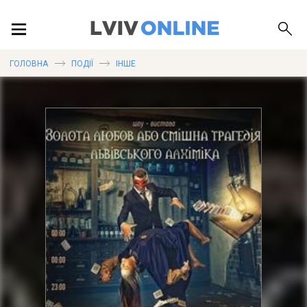
ПОДІЇ
ГОЛОВНА
ПОДІЇ
ІНШЕ
ЛОКАЦІЇ
ПУБЛІКАЦІЇ
ДОВІДКА