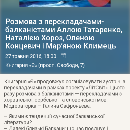
Розмова з перекладачами-
балканістами Аллою Татаренко,
Наталією Хороз, Оленою
Концевич і Мар’яною Климець
27 травня 2016
, 18:00
Книгарня «Є»
(
просп. Свободи, 7
)
Книгарня «Є» продовжує організовувати зустрічі з
перекладачами в рамках проекту «ЛітСвіт». Цього
разу розмова з балканістами — перекладачами з
хорватської, сербської та словенської мов.
Модераторка — Галина Сафроньєва.
– Якими є тенденції сучасної балканської
літератури?
– Далекі близькі Балкани: що нас поєднує і