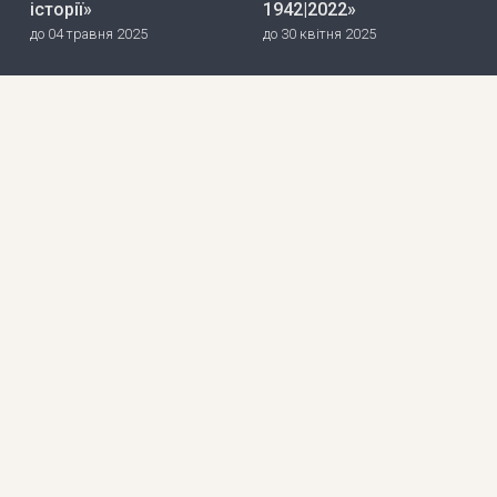
історії»
1942|2022»
до 04 травня 2025
до 30 квітня 2025