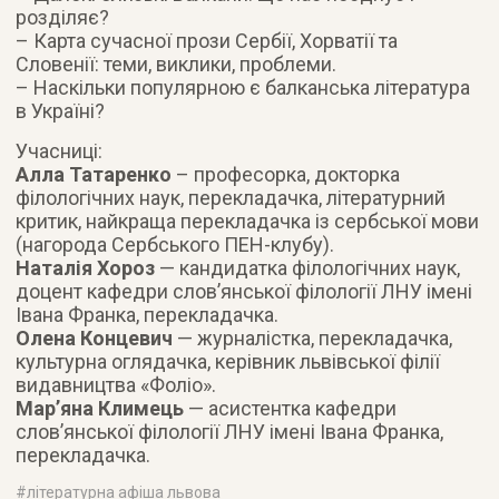
розділяє?
– Карта сучасної прози Сербії, Хорватії та
Словенії: теми, виклики, проблеми.
– Наскільки популярною є балканська література
в Україні?
Учасниці:
Алла Татаренко
– професорка, докторка
філологічних наук, перекладачка, літературний
критик, найкраща перекладачка із сербської мови
(нагорода Сербського ПЕН-клубу).
Наталія Хороз
— кандидатка філологічних наук,
доцент кафедри слов’янської філології ЛНУ імені
Івана Франка, перекладачка.
Олена Концевич
— журналістка, перекладачка,
культурна оглядачка, керівник львівської філії
видавництва «Фоліо».
Мар’яна Климець
— асистентка кафедри
слов’янської філології ЛНУ імені Івана Франка,
перекладачка.
#
літературна афіша львова