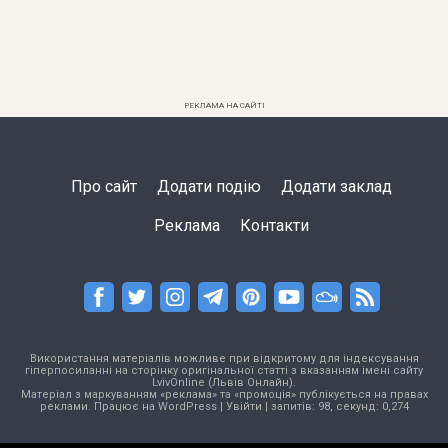
РЕКЛАМА НА САЙТІ
Про сайт
Додати подію
Додати заклад
Реклама
Контакти
Використання матеріалів можливе при відкритому для індексування
гіперпосиланні на сторінку оригінальної статті з вказанням імені сайту
LvivOnline (Львів Онлайн).
Матеріал з маркуванням «реклама» та «промоція» публікується на правах
реклами. Працює на
WordPress
|
Увійти
| запитів: 98, секунд: 0,274