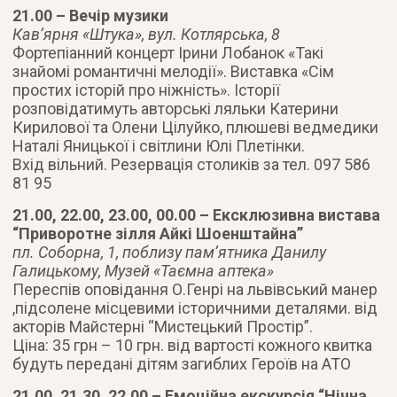
21.00 – Вечір музики
Кав’ярня «Штука», вул. Котлярська, 8
Фортепіанний концерт Ірини Лобанок «Такі
знайомі романтичні мелодії». Виставка «Сім
простих історій про ніжність». Історії
розповідатимуть авторські ляльки Катерини
Кирилової та Олени Цілуйко, плюшеві ведмедики
Наталі Яницької і світлини Юлі Плетінки.
Вхід вільний. Резервація столиків за тел. 097 586
81 95
21.00, 22.00, 23.00, 00.00 – Ексклюзивна вистава
“Приворотне зілля Айкі Шоенштайна”
пл. Соборна, 1, поблизу пам’ятника Данилу
Галицькому, Музей «Таємна аптека»
Переспів оповідання О.Генрі на львівський манер
,підсолене місцевими історичними деталями. від
акторів Майстерні “Мистецький Простір”.
Ціна: 35 грн – 10 грн. від вартості кожного квитка
будуть передані дітям загиблих Героїв на АТО
21.00, 21.30, 22.00 – Емоційна екскурсія “Нічна