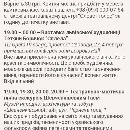
Вартість:30 грн. Квитки можна придбати у мережі
квиткових кас: kasa.in.ua, тел.: +38 (097) 000-07-54,
а також в театральному центрі “Слово і голос” за
годину до початку вистави.
19.00 – 00.00 – Виставка львівської художниці
Тетяни Боричок “Сплела”
ТЦ Opera Passage, проспект Свободи, 27, 4 поверх,
приміщення конферен зали Leopolis Hall
Виставка присвячена темі українського вінка, його
красі та символічності. Це спроба художника
мовою акварелі передати багатство та значення
вінка, перенести його в сучасний аспект життя.
Вхід вільний
19.00, 19.30, 20.00, 20.30 – Театрально-містична
нічна екскурсія Шевченківським Гаєм
Музей народної архітектури та побуту
«Шевченківський гай», вул. Чернеча гора, 1
Екскурсія побудована на світогляді та віруваннях
наших предків, таємничості українського
фольклору, овіяна легендами та таємницями