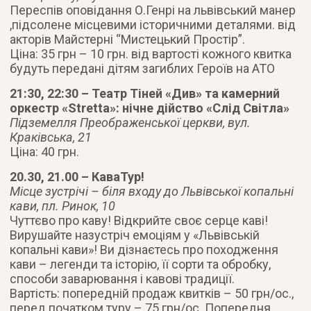
Переспів оповідання О.Генрі на львівський манер
,підсолене місцевими історичними деталями. від
акторів Майстерні “Мистецький Простір”.
Ціна: 35 грн – 10 грн. від вартості кожного квитка
будуть передані дітям загиблих Героїв на АТО
21:30, 22:30 – Театр Тіней «Див» та камерний
оркестр «Stretta»: нічне дійство «Слід Світла»
Підземелля Преображенської церкви, вул.
Краківська, 21
Ціна: 40 грн.
20.30, 21.00 – КаваТур!
Місце зустрічі – біля входу до Львівської копальні
кави, пл. Ринок, 10
Чуттєво про каву! Відкрийте своє серце каві!
Вирушайте назустріч емоціям у «Львівській
копальні кави»! Ви дізнаєтесь про походження
кави – легенди та історію, її сорти та обробку,
способи заварювання і кавові традиції.
Вартість: попередній продаж квитків – 50 грн/ос.,
перед початком туру – 75 грн/ос. Попередня