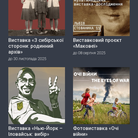
Виставка «З сибірської
Виставковий проєкт
сторони: родинний
«Маковеї»
архів»
до 08 серпня 2025
до 30 листопада 2025
Виставка «Нью-Йорк –
Фотовиставка «Очі
Іловайськ: вибір»
війни»