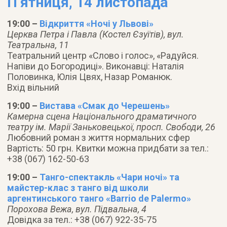
П’ятниця, 14 лиcтопада
19:00 –
Відкриття «Ночі у Львові»
Церква Петра і Павла (Костел Єзуїтів), вул.
Театральна, 11
Театральний центр «Слово і голос», «Радуйся.
Напіви до Богородиці». Виконавці: Наталія
Половинка, Юлія Цвях, Назар Романюк.
Вхід вільний
19:00 –
Вистава «Смак до Черешень»
Камерна сцена Національного драматичного
театру ім. Марії Заньковецької, просп. Свободи, 26
Любовний роман з життя нормальних сфер
Вартість: 50 грн. Квитки можна придбати за тел.:
+38 (067) 162-50-63
19:00 –
Танго-спектакль «Чари ночі» та
майстер-клас з танго від школи
аргентинського танго «Barrio de Palermo»
Порохова Вежа, вул. Підвальна, 4
Довідка за тел.: +38 (067) 922-35-75