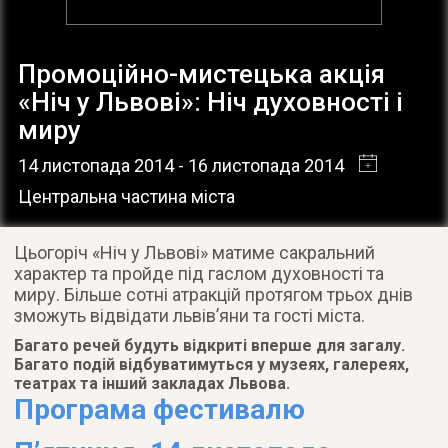
Промоційно-мистецька акція
«Ніч у Львові»: Ніч духовності і
миру
14 листопада 2014
- 16 листопада 2014
Центральна частина міста
Цьогоріч «Ніч у Львові» матиме сакральний
характер та пройде під гаслом духовності та
миру. Більше сотні атракцій протягом трьох днів
зможуть відвідати львів’яни та гості міста
.
Багато речей будуть відкриті вперше для загалу.
Багато подій відбуватимуться у музеях, галереях,
театрах та інший закладах Львова.
Програма фестивалю