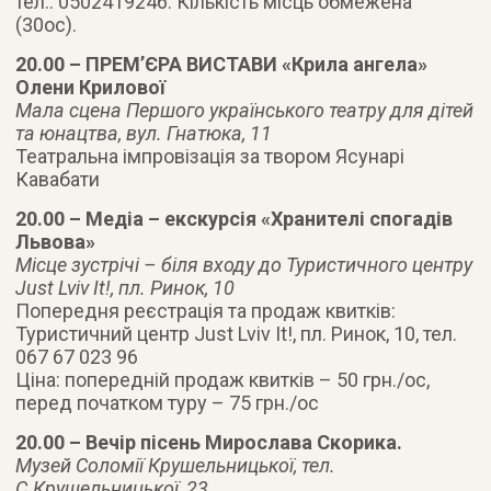
тел.: 0502419246. Кількість місць обмежена
(30ос).
20.00 – ПРЕМ’ЄРА ВИСТАВИ «Крила ангела»
Олени Крилової
Мала сцена Першого українського театру для дітей
та юнацтва, вул. Гнатюка, 11
Театральна імпровізація за твором Ясунарі
Кавабати
20.00 – Медіа – екскурсія «Хранителі спогадів
Львова»
Місце зустрічі – біля входу до Туристичного центру
Just Lviv It!, пл. Ринок, 10
Попередня реєстрація та продаж квитків:
Туристичний центр Just Lviv It!, пл. Ринок, 10, тел.
067 67 023 96
Ціна: попередній продаж квитків – 50 грн./ос,
перед початком туру – 75 грн./ос
20.00 – Вечір пісень Мирослава Скорика.
Музей Соломії Крушельницької, тел.
С.Крушельницької, 23