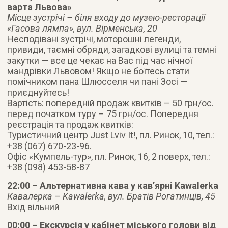
варта Львова»
Місце зустрічі – біля входу до музею-ресторації
«Гасова лямпа», вул. Вірменська, 20
Несподівані зустрічі, моторошні легенди,
привиди, таємні обряди, загадкові вулиці та темні
закутки — все це чекає на Вас під час нічної
мандрівки Львовом! Якщо не боїтесь стати
помічником пана Шлюсселя чи пані Зосі —
приєднуйтесь!
Вартість: попередній продаж квитків – 50 грн/ос.
перед початком туру – 75 грн/ос. Попередня
реєстрація та продаж квитків:
Туристичний центр Just Lviv It!, пл. Ринок, 10, тел.:
+38 (067) 670-23-96.
Офіс «Кумпель-тур», пл. Ринок, 16, 2 поверх, тел.:
+38 (098) 453-58-87
22:00 – Альтернативна кава у кав’ярні Kawalerka
Кавалерка – Kawalerka, вул. Братів Рогатинців, 45
Вхід вільний
00:00 – Екскурсія у кабінет міського голови від