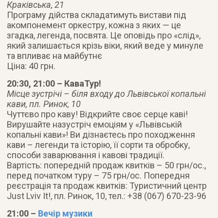
Краківська, 21
Програму дійства складатимуть вистави під
акомпонемент оркестру, кожна з яких — це
згадка, легенда, посвята. Це оповідь про «слід»,
який залишається крізь віки, який веде у минуле
та впливає на майбутнє
Ціна: 40 грн.
20:30, 21:00 – КаваТур!
Місце зустрічі – біля входу до Львівської копальні
кави, пл. Ринок, 10
Чуттєво про каву! Відкрийте своє серце каві!
Вирушайте назустріч емоціям у «Львівській
копальні кави»! Ви дізнаєтесь про походження
кави – легенди та історію, її сорти та обробку,
способи заварювання і кавові традиції.
Вартість: попередній продаж квитків – 50 грн/ос.,
перед початком туру – 75 грн/ос. Попередня
реєстрація та продаж квитків: Туристичний центр
Just Lviv It!, пл. Ринок, 10, тел.: +38 (067) 670-23-96
21:00 –
Вечір музики