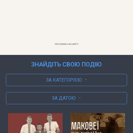
РЕКЛАМА НА САЙТІ
ЗНАЙДІТЬ СВОЮ ПОДІЮ
ЗА КАТЕГОРІЄЮ
ЗА ДАТОЮ