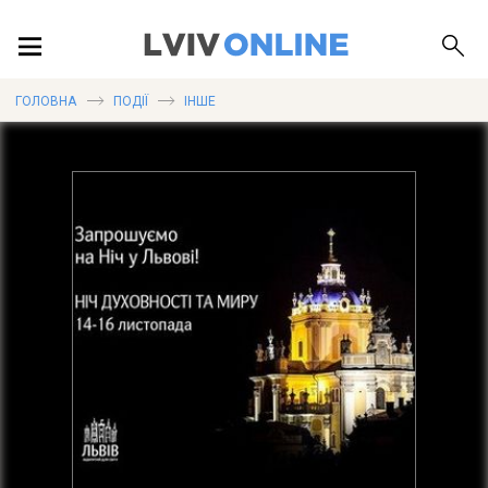
ПОДІЇ
ГОЛОВНА
ПОДІЇ
ІНШЕ
ЛОКАЦІЇ
ПУБЛІКАЦІЇ
ДОВІДКА