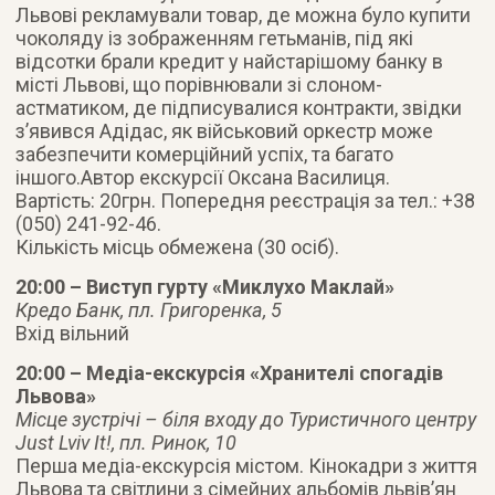
Львові рекламували товар, де можна було купити
чоколяду із зображенням гетьманів, під які
відсотки брали кредит у найстарішому банку в
місті Львові, що порівнювали зі слоном-
астматиком, де підписувалися контракти, звідки
з’явився Адідас, як військовий оркестр може
забезпечити комерційний успіх, та багато
іншого.Автор екскурсії Оксана Василиця.
Вартість: 20грн. Попередня реєстрація за тел.: +38
(050) 241-92-46.
Кількість місць обмежена (30 осіб).
20:00 – Виступ гурту «Миклухо Маклай»
Кредо Банк, пл. Григоренка, 5
Вхід вільний
20:00 – Медіа-екскурсія «Хранителі спогадів
Львова»
Місце зустрічі – біля входу до Туристичного центру
Just Lviv It!, пл. Ринок, 10
Перша медіа-екскурсія містом. Кінокадри з життя
Львова та світлини з сімейних альбомів львів’ян