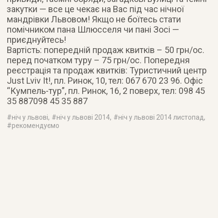
закутки — все це чекає на Вас під час нічної
мандрівки Львовом! Якщо не боїтесь стати
помічником пана Шлюсселя чи пані Зосі —
приєднуйтесь!
Вартість: попередній продаж квитків – 50 грн/ос.
перед початком туру – 75 грн/ос. Попередня
реєстрація та продаж квитків: Туристичний центр
Just Lviv It!, пл. Ринок, 10, тел: 067 670 23 96. Офіс
“Кумпель-тур”, пл. Ринок, 16, 2 поверх, тел: 098 45
35 887098 45 35 887
#
ніч у львові
, #
ніч у львові 2014
, #
ніч у львові 2014 листопад
,
#
рекомендуємо