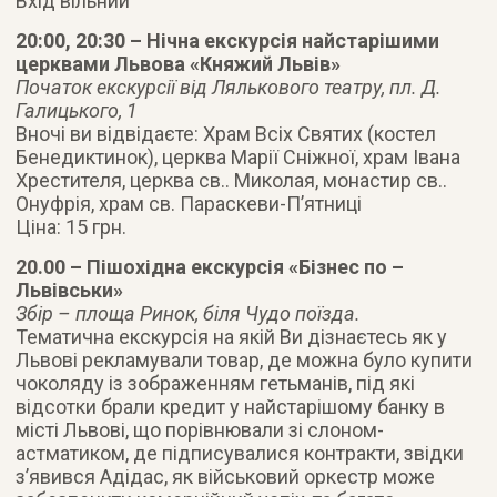
Вхід вільний
20:00, 20:30 – Нічна екскурсія найстарішими
церквами Львова «Княжий Львів»
Початок екскурсії від Лялькового театру, пл. Д.
Галицького, 1
Вночі ви відвідаєте: Храм Всіх Святих (костел
Бенедиктинок), церква Марії Сніжної, храм Івана
Хрестителя, церква св.. Миколая, монастир св..
Онуфрія, храм св. Параскеви-П’ятниці
Ціна: 15 грн.
20.00 – Пішохідна екскурсія «Бізнес по –
Львівськи»
Збір – площа Ринок, біля Чудо поїзда.
Тематична екскурсія на якій Ви дізнаєтесь як у
Львові рекламували товар, де можна було купити
чоколяду із зображенням гетьманів, під які
відсотки брали кредит у найстарішому банку в
місті Львові, що порівнювали зі слоном-
астматиком, де підписувалися контракти, звідки
з’явився Адідас, як військовий оркестр може