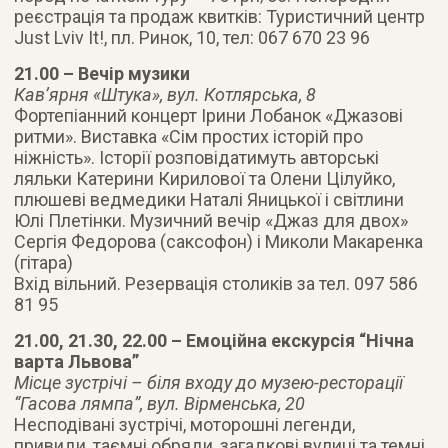
реєстрація та продаж квитків: Туристичний центр
Just Lviv It!, пл. Ринок, 10, тел: 067 670 23 96
21.00 – Вечір музики
Кав’ярня «Штука», вул. Котлярська, 8
Фортепіанний концерт Ірини Лобанок «Джазові
ритми». Виставка «Сім простих історій про
ніжність». Історії розповідатимуть авторські
ляльки Катерини Кирилової та Олени Цілуйко,
плюшеві ведмедики Наталі Яницької і світлини
Юлі Плетінки. Музичний вечір «Джаз для двох»
Сергія Федорова (саксофон) і Миколи Макаренка
(гітара)
Вхід вільний. Резервація столиків за тел. 097 586
81 95
21.00, 21.30, 22.00 – Емоційна екскурсія “Нічна
варта Львова”
Місце зустрічі – біля входу до музею-ресторації
“Гасова лямпа”, вул. Вірменська, 20
Несподівані зустрічі, моторошні легенди,
привиди, таємні обряди, загадкові вулиці та темні