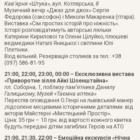
Кав’ярня «Штука», вул. Котлярська, 8
Музичний вечір «Джаз для двох» Сергія
Федорова (саксофон) і Миколи Макаренка (гітара).
Виставка «Сім простих історій про ніжність».
Історії розповідатимуть авторські ляльки
Катерини Кирилової та Олени Цілуйко, плюшеві
ведмедики Наталі Яницької і світлини Юлі
Плетінки.
Вхід вільний. Резервація столиків за тел.: +38
(097) 586-81-95
21:00, 22:00, 23:00, 00:00 – Ексклюзивна вистава
«Приворотне зілля Айкі Шоенштайна»
пл. Соборна, 1, поблизу пам’ятника Данилу
Галицькому, Музей «Таємна аптека»
Переспів оповідання О.Генрі на львівський манер
,підсолене місцевими історичними деталями. від
акторів Майстерні «Мистецький Простір».
Ціна: 35 грн – 10 грн. від вартості кожного квитка
будуть передані дітям загиблих Героїв на АТО
21:00, 21:30, 22:00 – Емоційна екскурсія «Нічна