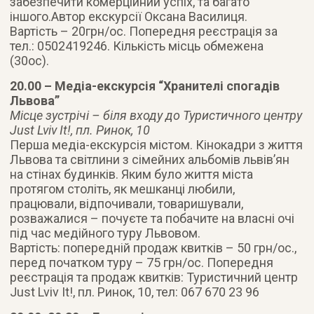
забезпечити комерційний успіх, та багато
іншого.Автор екскурсії Оксана Василиця.
Вартість – 20грн/ос. Попередня реєстрація за
тел.: 0502419246. Кількість місць обмежена
(30ос).
20.00 – Медіа-екскурсія “Хранителі спогадів
Львова”
Місце зустрічі – біля входу до Туристичного центру
Just Lviv It!, пл. Ринок, 10
Перша медіа-екскурсія містом. Кінокадри з життя
Львова та світлини з сімейних альбомів львів’ян
на стінах будинків. Яким було життя міста
протягом століть, як мешканці любили,
працювали, відпочивали, товаришували,
розважалися – почуєте та побачите на власні очі
під час медійного туру Львовом.
Вартість: попередній продаж квитків – 50 грн/ос.,
перед початком туру – 75 грн/ос. Попередня
реєстрація та продаж квитків: Туристичний центр
Just Lviv It!, пл. Ринок, 10, тел: 067 670 23 96