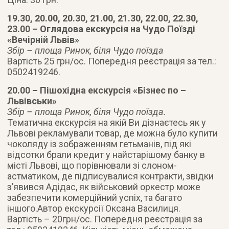
19.30, 20.00, 20.30, 21.00, 21.30, 22.00, 22.30,
23.00 – Оглядова екскурсія на Чудо Поїзді
«Вечірній Львів»
Збір – площа Ринок, біля Чудо поїзда
Вартість 25 грн/ос. Попередня реєстрація за тел.:
0502419246.
20.00 – Пішохідна екскурсія «Бізнес по –
Львівськи»
Збір – площа Ринок, біля Чудо поїзда.
Тематична екскурсія на якій Ви дізнаєтесь як у
Львові рекламували товар, де можна було купити
чоколяду із зображенням гетьманів, під які
відсотки брали кредит у найстарішому банку в
місті Львові, що порівнювали зі слоном-
астматиком, де підписувалися контракти, звідки
з’явився Адідас, як військовий оркестр може
забезпечити комерційний успіх, та багато
іншого.Автор екскурсії Оксана Василиця.
Вартість – 20грн/ос. Попередня реєстрація за