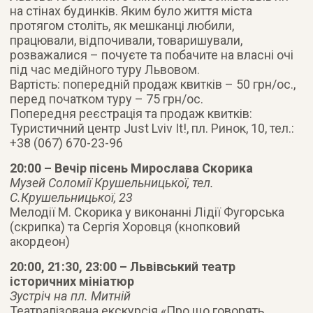
на стінах будинків. Яким було життя міста
протягом століть, як мешканці любили,
працювали, відпочивали, товаришували,
розважалися – почуєте та побачите на власні очі
під час медійного туру Львовом.
Вартість: попередній продаж квитків – 50 грн/ос.,
перед початком туру – 75 грн/ос.
Попередня реєстрація та продаж квитків:
Туристичний центр Just Lviv It!, пл. Ринок, 10, тел.:
+38 (067) 670-23-96
20:00 – Вечір пісень Мирослава Скорика
Музей Соломії Крушельницької, тел.
С.Крушельницької, 23
Мелодії М. Скорика у виконанні Лідії Фугорська
(скрипка) та Сергія Хоровця (кнопковий
акордеон)
20:00, 21:30, 23:00 – Львівський театр
історичних мініатюр
Зустріч на пл. Митній
Театралізована екскурсія «Про що говорять