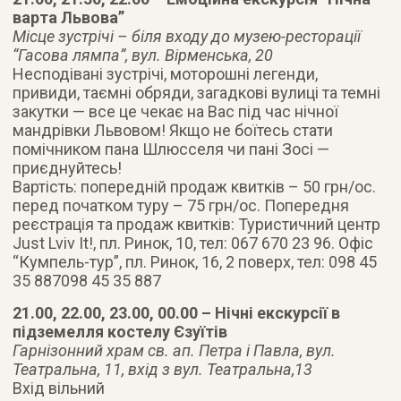
варта Львова”
Місце зустрічі – біля входу до музею-ресторації
“Гасова лямпа”, вул. Вірменська, 20
Несподівані зустрічі, моторошні легенди,
привиди, таємні обряди, загадкові вулиці та темні
закутки — все це чекає на Вас під час нічної
мандрівки Львовом! Якщо не боїтесь стати
помічником пана Шлюсселя чи пані Зосі —
приєднуйтесь!
Вартість: попередній продаж квитків – 50 грн/ос.
перед початком туру – 75 грн/ос. Попередня
реєстрація та продаж квитків: Туристичний центр
Just Lviv It!, пл. Ринок, 10, тел: 067 670 23 96. Офіс
“Кумпель-тур”, пл. Ринок, 16, 2 поверх, тел: 098 45
35 887098 45 35 887
21.00, 22.00, 23.00, 00.00 – Нічні екскурсії в
підземелля костелу Єзуїтів
Гарнізонний храм св. ап. Петра і Павла, вул.
Театральна, 11, вхід з вул. Театральна,13
Вхід вільний