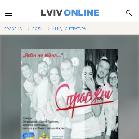
ПОДІЇ
,
ГОЛОВНА
ПОДІЇ
ІНШЕ
ЛІТЕРАТУРА
ЛОКАЦІЇ
ПУБЛІКАЦІЇ
ДОВІДКА