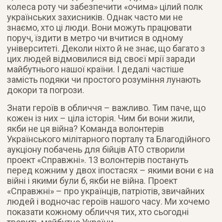
колеса роту чи забезпечити «очима» цілий полк
українських захисників. Однак часто ми не
знаємо, хто ці люди. Вони можуть працювати
поруч, їздити в метро чи вчитися в одному
університеті. Деколи ніхто й не знає, що багато з
цих людей відмовилися від своєї мрії заради
майбутнього нашої країни. І дедалі частіше
замість подяки чи простого розуміння лунають
докори та погрози.
Знати героїв в обличчя – важливо. Тим паче, що
кожен із них – ціла історія. Чим би вони жили,
якби не ця війна? Команда волонтерів
Українського мілітарного порталу та Благодійного
аукціону побачень для бійців АТО створили
проект «Справжні». 13 волонтерів постануть
перед кожним у двох іпостасях – якими вони є на
війні і якими були б, якби не війна. Проект
«Справжні» – про українців, патріотів, звичайних
людей і водночас героїв нашого часу. Ми хочемо
показати кожному обличчя тих, хто сьогодні