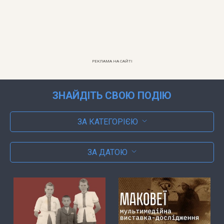
РЕКЛАМА НА САЙТІ
ЗНАЙДІТЬ СВОЮ ПОДІЮ
ЗА КАТЕГОРІЄЮ
ЗА ДАТОЮ