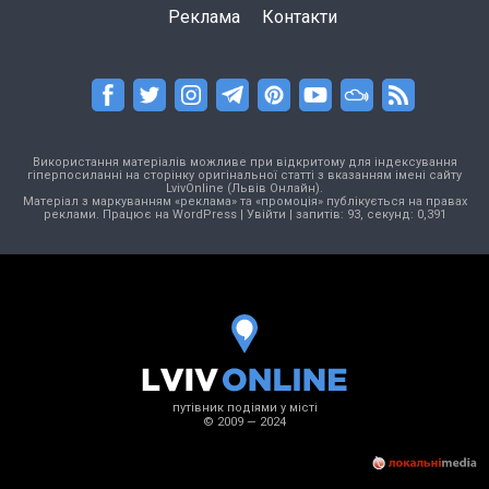
Реклама
Контакти
Використання матеріалів можливе при відкритому для індексування
гіперпосиланні на сторінку оригінальної статті з вказанням імені сайту
LvivOnline (Львів Онлайн).
Матеріал з маркуванням «реклама» та «промоція» публікується на правах
реклами. Працює на
WordPress
|
Увійти
| запитів: 93, секунд: 0,391
путівник подіями у місті
© 2009 — 2024