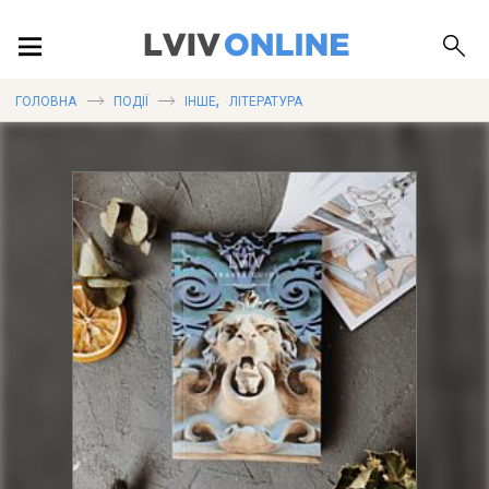
ПОДІЇ
,
ГОЛОВНА
ПОДІЇ
ІНШЕ
ЛІТЕРАТУРА
ЛОКАЦІЇ
ПУБЛІКАЦІЇ
ДОВІДКА