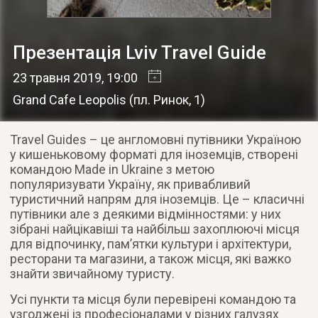
Презентація Lviv Travel Guide
23 травня 2019
, 19:00
Grand Cafe Leopolis
(
пл. Ринок, 1
)
Travel Guides – це англомовні путівники Україною
у кишеньковому форматі для іноземців, створені
командою Made in Ukraine з метою
популяризувати Україну, як привабливий
туристичний напрям для іноземців. Це – класичні
путівники але з деякими відмінностями: у них
зібрані найцікавіші та найбільш захоплюючі місця
для відпочинку, пам’ятки культури і архітектури,
ресторани та магазини, а також місця, які важко
знайти звичайному туристу.
Усі пункти та місця були перевірені командою та
узгоджені із професіоналами у різних галузях