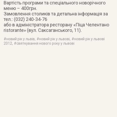
Вартість програми та спеціального новорічного
меню – 400грн.
Замовлення столиків та детальна інформація за
тел.: (032) 240-34-76
або в адміністратора ресторану «Піца Челентано
ristorante» (вул. Саксаганського, 11).
#
новий рік у львів
, #
новий рік у львові
, #
новий рік у львові
2012
, #
святкування нового року у львові