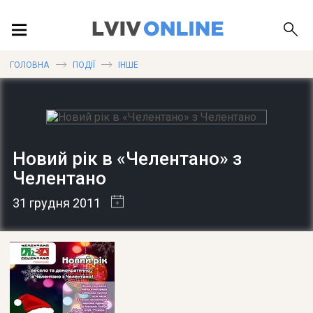
ПОДІЇ
ГОЛОВНА
ПОДІЇ
ІНШЕ
ЛОКАЦІЇ
Новий рік в «Челентано» з
Челентано
ПУБЛІКАЦІЇ
31 грудня 2011
ДОВІДКА