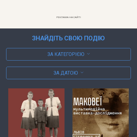
РЕКЛАМА НА САЙТІ
ЗНАЙДІТЬ СВОЮ ПОДІЮ
ЗА КАТЕГОРІЄЮ
ЗА ДАТОЮ