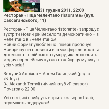
31 грудня 2011, 22:00
Ресторан «Піца Челентано ristorante» (вул.
Саксаганського, 11)
Ресторан «Піца Челентано ristorante» запрошує
зустріти Новий рік Весело та демократично – з
Челентано в «Челентано»!
Новий формат улюбленної піцерії пропонує
Новорічну ніч провести в атмосфері легкості та
дотепності італійського гумору, яка доповнить
модну європейську кухню та найкрщу музику з
усіх часів!
Ведучий Адріано – Артем Галицький (радіо
«NJoy»)
DJ Alexandr Tomyli (нічний клуб «Picasso»)
Початок о 22:00
Усі гості, які прийдуть в трьох кольорах Італії,
отримають подарунок!