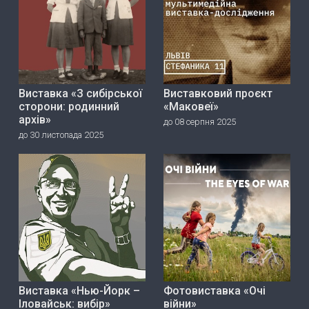
Виставка «З сибірської
Виставковий проєкт
сторони: родинний
«Маковеї»
архів»
до 08 серпня 2025
до 30 листопада 2025
Виставка «Нью-Йорк –
Фотовиставка «Очі
Іловайськ: вибір»
війни»