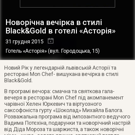
Новорічна вечірка в стилі
Black&Gold в готелі «Асторія»
31 грудня 2015
Готель «Асторія»
(
вул. Городоцька, 15
)
Новий Рік у легендарній львівській Асторії та
ресторані Mon Chef- вишукана вечірка в стилі
Black&Gold.
В програмі вечора: смачна та святкова гала-
вечеря в ресторані Mon Chef під акомпанемент
чарівної Хелен Юркевич та віртуозного
саксофоніста гурту «Шоколад» Михайла Балога.
Розважальна програма від імпозантного ведучого
Вадима Потєхіна, подарунки та новорічний настрій
від Діда Мороза та шаржиста, а також новорічні