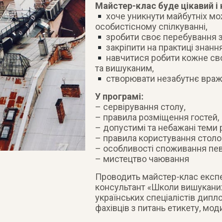
Майстер-клас буде цікавий і 
хоче уникнути майбутніх м
особистісному спілкуванні,
зробити своє перебування з
закріпити на практиці знан
навчитися робити кожне сво
та вишуканим,
створювати незабутнє враж
У програмі:
– сервірування столу,
– правила розміщення гостей,
– допустимі та небажані теми 
– правила користування стол
– особливості споживання пев
– мистецтво чаювання
Проводить майстер-клас експе
консультант «Школи вишуканих
українських спеціалістів дипл
фахівців з питань етикету, мод