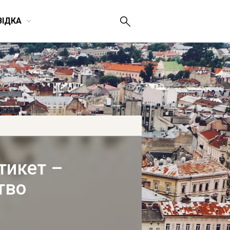
ВІДКА
тикет –
тво