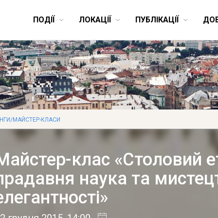
ПОДІЇ
ЛОКАЦІЇ
ПУБЛІКАЦІЇ
ДО
ІНГИ/МАЙСТЕР-КЛАСИ
Майстер-клас «Столовий е
прадавня наука та мистец
елегантності»
2 грудня 2015
, 14:00