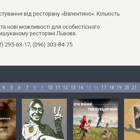
стування від ресторану «Валентино». Кількість
 та нові можливості для особистісного
вишуканому ресторані Львова.
) 295-63-17, (096) 303-84-75
4
5
6
7
8
9
10
11
12
13
14
15
16
17
18
19
20
21