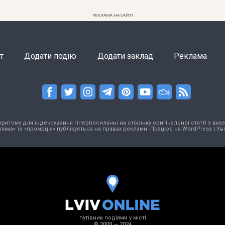
РЕКЛАМА НА САЙТІ
т
Додати подію
Додати заклад
Реклама
тому для індексування гіперпосиланні на сторінку оригінальної статті з вказа
лама» та «промоція» публікується на правах реклами. Працює на
WordPress
|
Ув
путівник подіями у місті
© 2009 — 2024