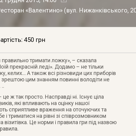
Ресторан «Валентино»
(
вул. Нижанківського, 2
артість: 450 грн
 правильно тримати ложку», – сказала
оїй прекрасній леді». Додамо – не тільки
тку, келих… А також всі різновиди цих приборів
І зрештою цим знанням повинні володіти не
..
це ж так просто. Насправді ні. Існує ціла
иків, які впливають на оцінку нашої
ують сприятливе враження на оточуючих та
 і триматися на рівні зі співрозмовником
а візитівка. Це норми і правила гри під назвою
правила.