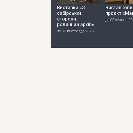
Виставка «З
Виставкови
сибірської
проєкт «Ма
сторони:
до 08 серпня 20
родинний архів»
до 30 листопада 2025