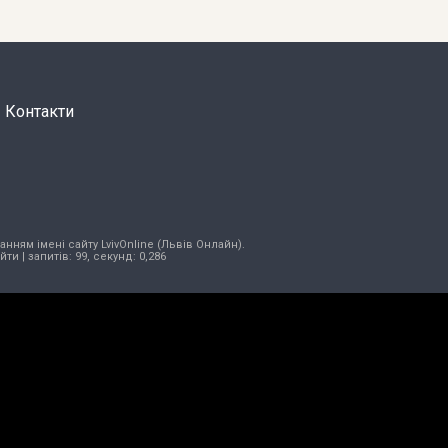
Контакти
нням імені сайту LvivOnline (Львів Онлайн).
ійти
| запитів: 99, секунд: 0,286