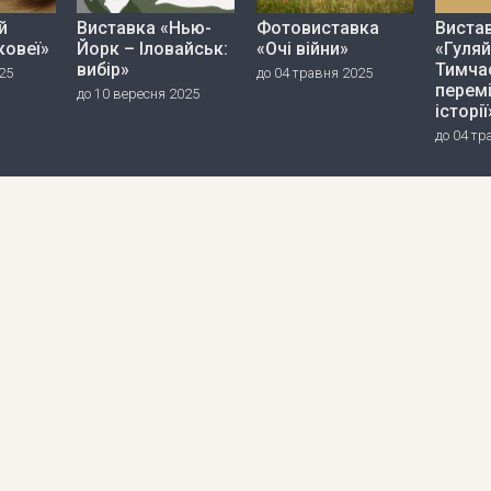
й
Виставка «Нью-
Фотовиставка
Виста
ковеї»
Йорк – Іловайськ:
«Очі війни»
«Гуляй
вибір»
Тимча
25
до 04 травня 2025
перем
до 10 вересня 2025
історії
до 04 тр