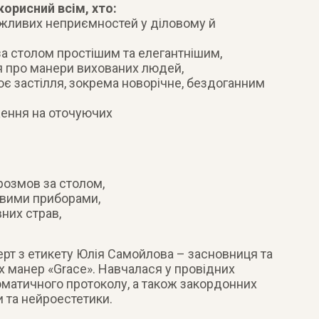
корисний всім, хто:
ожливих неприємностей у діловому й
а столом простішим та елегантнішим,
ня про манери вихованих людей,
є застілля, зокрема новорічне, бездоганним
ення на оточуючих
розмов за столом,
овими приборами,
них страв,
рт з етикету Юлія Самойлова – засновниця та
 манер «Grace». Навчалася у провідних
оматичного протоколу, а також закордонних
и та нейроестетики.