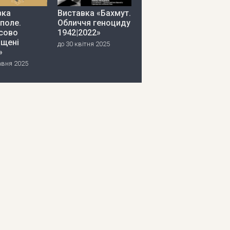
вка
Виставка «Бахмут.
поле.
Обличчя геноциду
сово
1942|2022»
іщені
до 30 квітня 2025
»
авня 2025