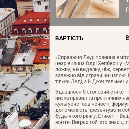
В
ВАРТІСТЬ
«Справжня Леді повинна вміти
незрівнянна Одрі Хепберн у «М
ложку, а й виделку, ніж, серве
залежно від страви чи напою. 
тільки Леді, а й Джентельмени. 
Здавалося б столовий етикет – 
низка правил та практичних нав
культурної освіченості, форм
допомагають презентувати себе
будь-якого рангу. Етикет – Ваш
життя. Виграє той, хто знає ці 