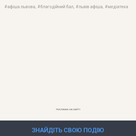
#
афіша львова
, #
благодійний бал
, #
львів афіша
, #
медіатека
РЕКЛАМА НА САЙТІ
ЗНАЙДІТЬ СВОЮ ПОДІЮ