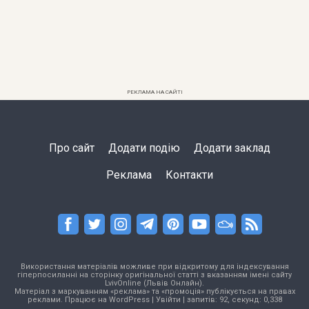
РЕКЛАМА НА САЙТІ
Про сайт
Додати подію
Додати заклад
Реклама
Контакти
Використання матеріалів можливе при відкритому для індексування
гіперпосиланні на сторінку оригінальної статті з вказанням імені сайту
LvivOnline (Львів Онлайн).
Матеріал з маркуванням «реклама» та «промоція» публікується на правах
реклами. Працює на
WordPress
|
Увійти
| запитів: 92, секунд: 0,338