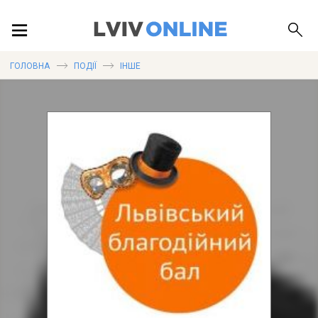
ПОДІЇ
ГОЛОВНА
ПОДІЇ
ІНШЕ
ЛОКАЦІЇ
ПУБЛІКАЦІЇ
ДОВІДКА