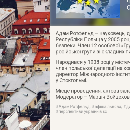
Ф
С
Адам Ротфельд – науковець, д
Республіки Польща у 2005 році
безпеки. Член 12 особової «Г
російської групи зі складних пи
Народився у 1938 році у місте
член польської делегації на к
директор Міжнародного інсти
у Стокгольмі.
Місце проведення: актова зал
Модератор – Марцін Войцехов
#
Адам Ротфельд
, #
афіша львова
, #
д
#
перспективи україни в єс