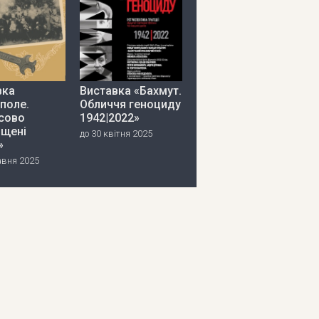
вка
Виставка «Бахмут.
поле.
Обличчя геноциду
сово
1942|2022»
іщені
до 30 квітня 2025
»
авня 2025