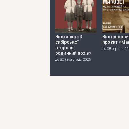
Виставка «З
Виставкови
сибірської
проєкт «Ма
сторони:
до 08 серпня 20
родинний архів»
до 30 листопада 2025