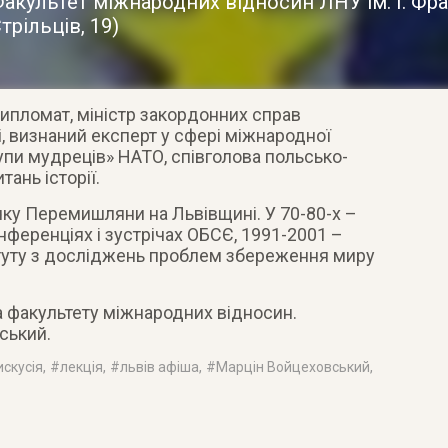
акультет міжнародних відносин ЛНУ ім. І. Фра
трільців, 19)
ипломат, міністр закордонних справ
, визнаний експерт у сфері міжнародної
рупи мудреців» НАТО
, співголова польсько-
тань історії.
чку Перемишляни на Львівщині. У 70-80-х –
онференціях і зустрічах ОБСЄ, 1991-2001 –
туту з досліджень проблем збереження миру
а факультету міжнародних відносин.
ський.
искусія
, #
лекція
, #
львів афіша
, #
Марцін Войцеховський
,