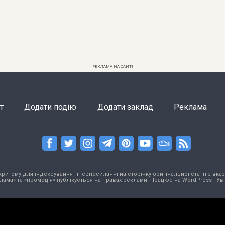
РЕКЛАМА НА САЙТІ
т
Додати подію
Додати заклад
Реклама
тому для індексування гіперпосиланні на сторінку оригінальної статті з вказа
лама» та «промоція» публікується на правах реклами. Працює на
WordPress
|
Ув