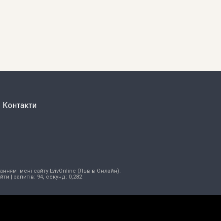
Контакти
нням імені сайту LvivOnline (Львів Онлайн).
ійти
| запитів: 94, секунд: 0,282