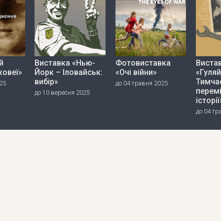
й
Виставка «Нью-
Фотовиставка
Виста
ковеї»
Йорк – Іловайськ:
«Очі війни»
«Гуляй
вибір»
Тимча
25
до 04 травня 2025
перем
до 10 вересня 2025
історії
до 04 тр