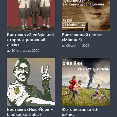
Виставка «З сибірської
Виставковий проєкт
сторони: родинний
«Маковеї»
архів»
до 08 серпня 2025
до 30 листопада 2025
Виставка «Нью-Йорк –
Фотовиставка «Очі
Іловайськ: вибір»
війни»