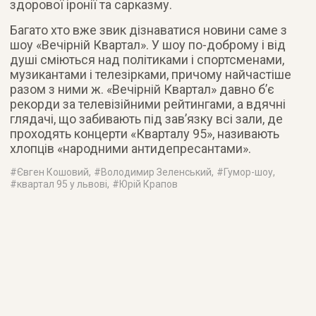
здорової іронії та сарказму.
Багато хто вже звик дізнаватися новини саме з
шоу «Вечірній Квартал». У шоу по-доброму і від
душі сміються над політиками і спортсменами,
музикантами і телезірками, причому найчастіше
разом з ними ж. «Вечірній Квартал» давно б’є
рекорди за телевізійними рейтингами, а вдячні
глядачі, що забивають під зав’язку всі зали, де
проходять концерти «Кварталу 95», називають
хлопців «народними антидепресантами».
#
Євген Кошовий
, #
Володимир Зеленський
, #
Гумор-шоу
,
#
квартал 95 у львові
, #
Юрій Крапов