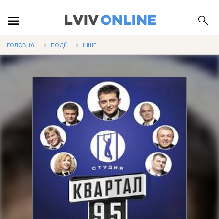
ПОДІЇ
ГОЛОВНА
ПОДІЇ
ІНШЕ
ЛОКАЦІЇ
ПУБЛІКАЦІЇ
ДОВІДКА