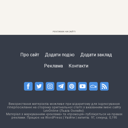
РЕКЛАМА НА САЙТІ
Про сайт
Додати подію
Додати заклад
Реклама
Контакти
Використання матеріалів можливе при відкритому для індексування
гіперпосиланні на сторінку оригінальної статті з вказанням імені сайту
LvivOnline (Львів Онлайн).
Матеріал з маркуванням «реклама» та «промоція» публікується на правах
реклами. Працює на
WordPress
|
Увійти
| запитів: 97, секунд: 0,195