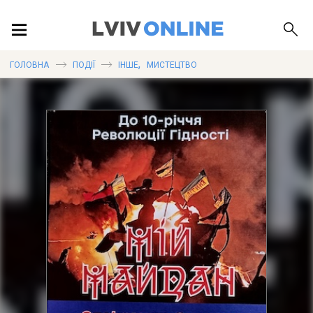
ПОДІЇ
,
ГОЛОВНА
ПОДІЇ
ІНШЕ
МИСТЕЦТВО
ЛОКАЦІЇ
ПУБЛІКАЦІЇ
ДОВІДКА