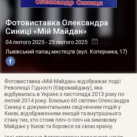
Фотовиставка Олександра
Синиці «Мій Майдан»
04 лютого 2025
- 25 лютого 2025
Львівський палац мистецтв
(
вул. Коперника, 17
)
Фотовиставка «Мій Майдан» відображає події
Революції Гідності (Євромайдану), яка
відбувалась в Україні з листопада 2013 року по
лютий 2014 року. Близько 60 світлин Олександра
Синиці є документальним свідченням подій у
Києві, відображенням емоцій та внутрішнього
стану тих, хто стояв пліч-о-пліч на зимовому
Майдані у Києві та боровся за свою країну.