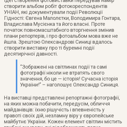
Ідеї створення фотовиставки передував намір
створити альбом робіт фотокореспондентів
УНІАН, які документували події Революції
Гідності: Євгена Малолєтки, Володимира Гонтара,
Владислава Мусієнка та його власні. Проте
початок повномасштабного вторгнення змінив
плани репортерів, і про фотоальбом мова вже не
йшла. Зрештою Олександрові Синиці вдалось
створити виставку про ті буремні події
десятирічної давності.
“Зображені на світлинах події та самі
фотографії ніколи не втратять свого
значення, бо це — історія! Сучасна історія
України!” – наголошує Олександр Синиця.
На виставці представлені репортажні фотографії,
на яких можна побачити, передусім, обличчя
майданівців: їхню рішучість і впевненість у
правоті своїх дій, незламну віру у європейське
майбутнє України. Кожен елемент світлин містить