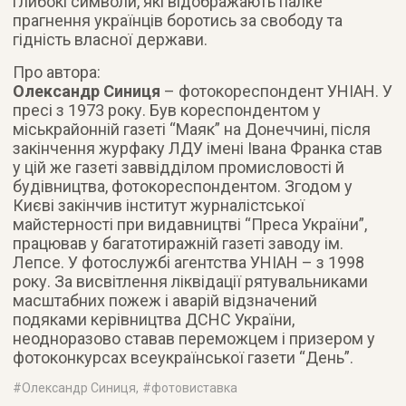
глибокі символи, які відображають палке
прагнення українців боротись за свободу та
гідність власної держави.
Про автора:
Олександр Синиця
– фотокореспондент УНІАН. У
пресі з 1973 року. Був кореспондентом у
міськрайонній газеті “Маяк” на Донеччині, після
закінчення журфаку ЛДУ імені Івана Франка став
у цій же газеті заввідділом промисловості й
будівництва, фотокореспондентом. Згодом у
Києві закінчив інститут журналістської
майстерності при видавництві “Преса України”,
працював у багатотиражній газеті заводу ім.
Лепсе. У фотослужбі агентства УНІАН – з 1998
року. За висвітлення ліквідації рятувальниками
масштабних пожеж і аварій відзначений
подяками керівництва ДСНС України,
неодноразово ставав переможцем і призером у
фотоконкурсах всеукраїнської газети “День”.
#
Олександр Синиця
, #
фотовиставка