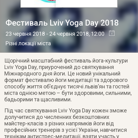
Фестиваль Lviv Yoga Day 2018
23 червня 2018
- 24 червня 2018
, 12:00
Різні локації міста
Щорічний масштабний фестиваль йога-культури
Lviv Yoga Day, приурочений до святкування
Міжнародного дня йоги. Це новий унікальний
формат фестивалю йоги медитації та здорового
способу життя об’єднує тисячі львів’ян та гостей
міста однією метою – бути здоровими, сильними,
бадьорими та щасливими.
Під час святкування Lviv Yoga Day кожен зможе
долучитися до численних безкоштовних
майстер-класів з різних напрямків йоги від
професійних тренерів з усієї України, навчитися
технікам антистрес-медитації, взяти участь у