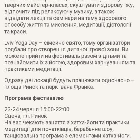
творчих майстер-класах, скуштувати здорову їжу,
відпочити під релаксуючу музику, а також
відвідати лекції та семінари на тему здорового
способу життя та мислення, медитації̈, дієтології̈
та краси.
Lviv Yoga Day – сімейне свято, тому організатори
подбали про створення дитячої ігрової зони. Ви
можете прийти на фестиваль разом з дітьми та
познайомити іх з йогою, здоровим харчуванням та
практиками медитації.
Одразу дві локації будуть працювати одночасно –
площа Ринок та парк Івана Франка.
Програма фестивалю
23-24 червня 15:00-22:00
Сцена, пл. Ринок
На вас чекають заняття з хатха-йоги та практики
медитації для початківців, барабанне шоу,
танцювальна програма з елементами хатха-йоги.