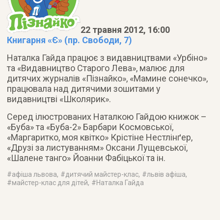
22 травня 2012, 16:00
Книгарня «Є» (пр. Свободи, 7)
Наталка Гайда працює з видавництвами «Урбіно»
та «Видавництво Старого Лева», малює для
дитячих журналів «Пізнайко», «Мамине сонечко»,
працювала над дитячими зошитами у
видавництві «Школярик».
Серед ілюстрованих Наталкою Гайдою книжок –
«Буба» та «Буба-2» Барбари Космовської,
«Маргаритко, моя квітко» Крістіне Нестлінґер,
«Друзі за листуванням» Оксани Лущевської,
«Шалене танго» Йоанни Фабіцької та ін.
#
афіша львова
, #
дитячий майстер-клас
, #
львів афіша
,
#
майстер-клас для дітей
, #
Наталка Гайда