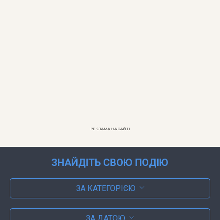
РЕКЛАМА НА САЙТІ
ЗНАЙДІТЬ СВОЮ ПОДІЮ
ЗА КАТЕГОРІЄЮ
ЗА ДАТОЮ