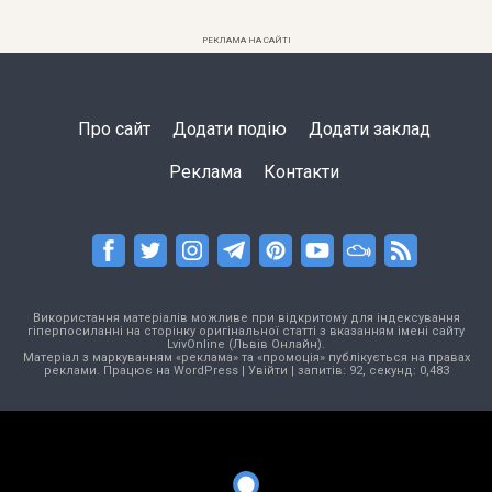
РЕКЛАМА НА САЙТІ
Про сайт
Додати подію
Додати заклад
Реклама
Контакти
Використання матеріалів можливе при відкритому для індексування
гіперпосиланні на сторінку оригінальної статті з вказанням імені сайту
LvivOnline (Львів Онлайн).
Матеріал з маркуванням «реклама» та «промоція» публікується на правах
реклами. Працює на
WordPress
|
Увійти
| запитів: 92, секунд: 0,483