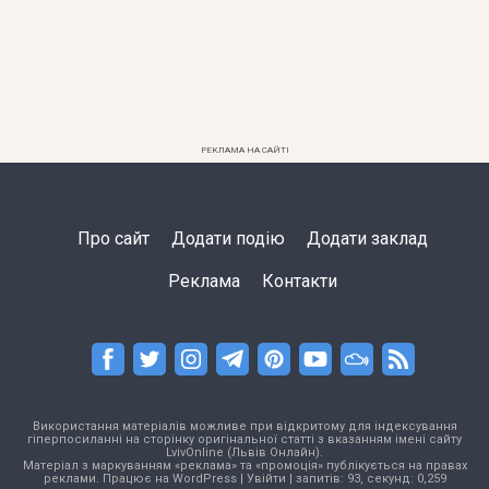
РЕКЛАМА НА САЙТІ
Про сайт
Додати подію
Додати заклад
Реклама
Контакти
Використання матеріалів можливе при відкритому для індексування
гіперпосиланні на сторінку оригінальної статті з вказанням імені сайту
LvivOnline (Львів Онлайн).
Матеріал з маркуванням «реклама» та «промоція» публікується на правах
реклами. Працює на
WordPress
|
Увійти
| запитів: 93, секунд: 0,259