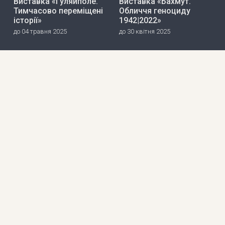
Виставка «Гуляйполе.
Виставка «Бахмут.
Тимчасово переміщені
Обличчя геноциду
історії»
1942|2022»
до 04 травня 2025
до 30 квітня 2025