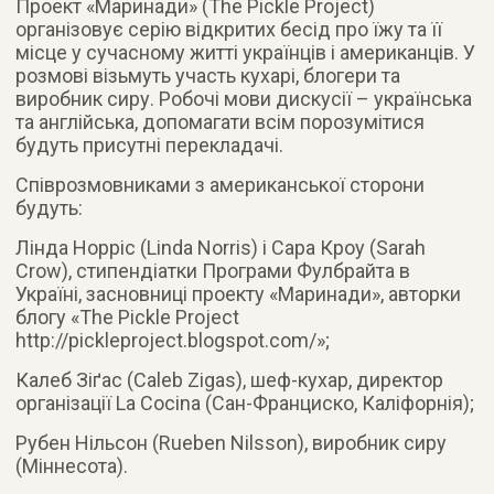
Проект «Маринади» (The Pickle Project)
організовує серію відкритих бесід про їжу та її
місце у сучасному житті українців і американців. У
розмові візьмуть участь кухарі, блогери та
виробник сиру. Робочі мови дискусії – українська
та англійська, допомагати всім порозумітися
будуть присутні перекладачі
.
Співрозмовниками з американської сторони
будуть:
Лінда Норріс (Linda Norris) і Сара Кроу (Sarah
Crow), стипендіатки Програми Фулбрайта в
Україні, засновниці проекту «Маринади», авторки
блогу «The Pickle Project
http://pickleproject.blogspot.com/»;
Калеб Зіґас (Caleb Zigas), шеф-кухар, директор
організації La Cocina (Сан-Франциско, Каліфорнія);
Рубен Нільсон (Rueben Nilsson), виробник сиру
(Міннесота).