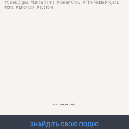
#
Caleb Zigas
, #
Linda Norris
, #
Sarah Crow
, #
The Pickle Project
,
#
їжа
, #
дискусія
, #
зустріч
РЕКЛАМА НА САЙТІ
ЗНАЙДІТЬ СВОЮ ПОДІЮ