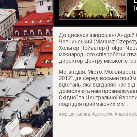
Ц
(
До дискусії запрошені Андрій 
Чепчинський (Mariusz Czepczyn
Хольгер Нойвегер (Holger Neu
міжнародного співробітництва 
директор Центру міської історі
Мегаподія. Місто. Можливості.
2012”, де серед восьми приймаю
відстань, яка віддаляє нас від 
дозволяють нам проаналізуват
Східної та Центральної Європи
події для приймаючих міст.
#
афіша львова
, #
дискусія
, #
львів аф