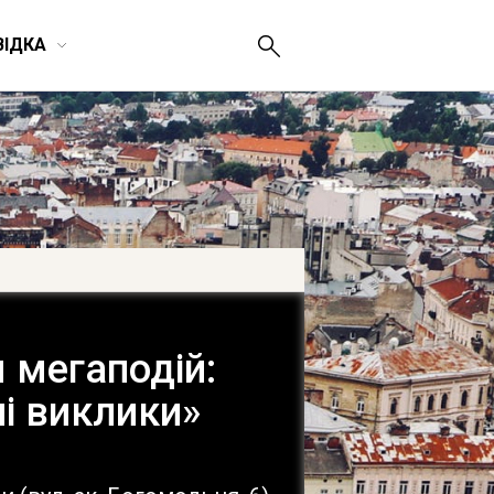
ВІДКА
 мегаподій:
ні виклики»