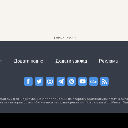
РЕКЛАМА НА САЙТІ
т
Додати подію
Додати заклад
Реклама
тому для індексування гіперпосиланні на сторінку оригінальної статті з вказа
лама» та «промоція» публікується на правах реклами. Працює на
WordPress
|
Ув