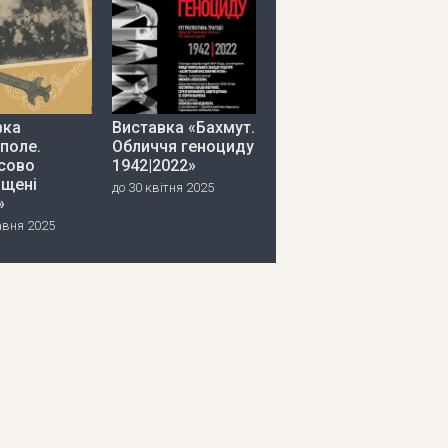
вка
Виставка «Бахмут.
поле.
Обличчя геноциду
сово
1942|2022»
іщені
до 30 квітня 2025
»
авня 2025