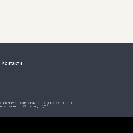
Контакти
нням імені сайту LvivOnline (Львів Онлайн).
ійти
| запитів: 99, секунд: 0,278