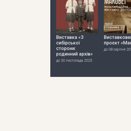
Виставка «З
Виставкови
сибірської
проєкт «Ма
сторони:
до 08 серпня 20
родинний архів»
до 30 листопада 2025