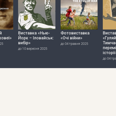
й
Виставка «Нью-
Фотовиставка
Виста
ковеї»
Йорк – Іловайськ:
«Очі війни»
«Гуляй
вибір»
Тимча
25
до 04 травня 2025
перем
до 10 вересня 2025
історії
до 04 тр