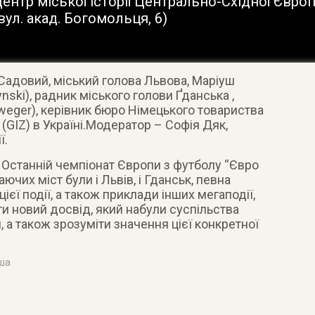
ентр міської історії Центрально-Східної Європ
вул. акад. Богомольця, 6
)
Садовий, міський голова Львова, Маріуш
ski), радник міського голови Ґданська
,
weger), керівник бюро Німецького товариства
(GІZ) в Україні.Модератор – Софія Дяк,
ї.
 Останній чемпіонат Європи з футболу “Євро
чих міст були і Львів, і Гданськ, певна
цієї події, а також приклади інших мегаподії,
и новий досвід, який набули суспільства
, а також зрозуміти значення цієї конкретної
іша