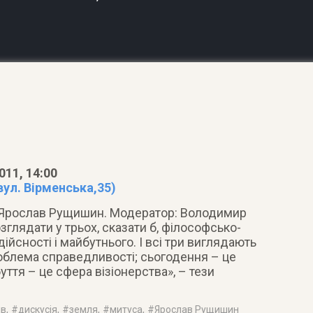
011, 14:00
вул. Вірменська,35)
, Ярослав Рущишин. Модератор: Володимир
зглядати у трьох, сказати б, філософсько-
дійсності і майбутнього
. І всі три виглядають
блема справедливості; сьогодення – це
уття – це сфера візіонерства», – тези
ів
, #
дискусія
, #
земля
, #
митуса
, #
Ярослав Рущишин