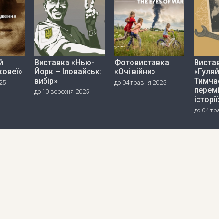
й
Виставка «Нью-
Фотовиставка
Виста
ковеї»
Йорк – Іловайськ:
«Очі війни»
«Гуляй
вибір»
Тимча
25
до 04 травня 2025
перем
до 10 вересня 2025
історії
до 04 тр