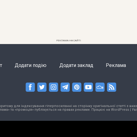
РЕКЛАМА НА САЙТІ
т
Додати подію
Додати заклад
Реклама
тому для індексування гіперпосиланні на сторінку оригінальної статті з вказа
лама» та «промоція» публікується на правах реклами. Працює на
WordPress
|
Ув