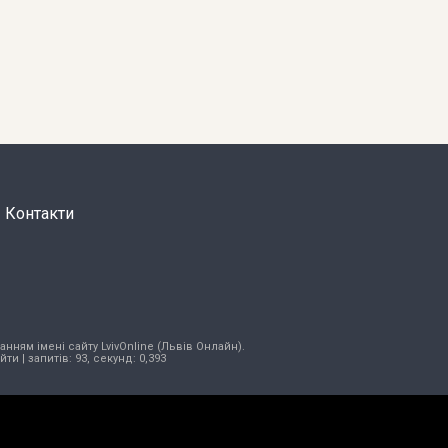
Контакти
нням імені сайту LvivOnline (Львів Онлайн).
ійти
| запитів: 93, секунд: 0,393