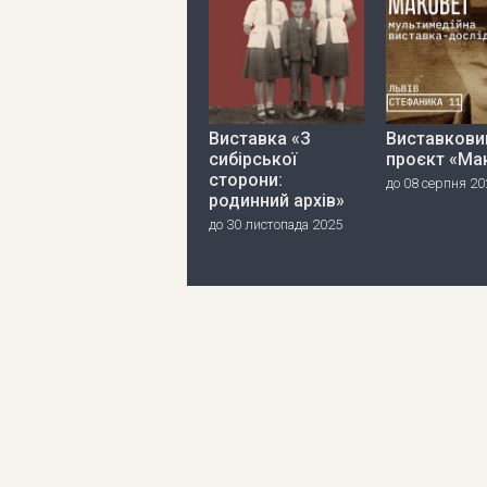
Виставка «З
Виставкови
сибірської
проєкт «Ма
сторони:
до 08 серпня 20
родинний архів»
до 30 листопада 2025