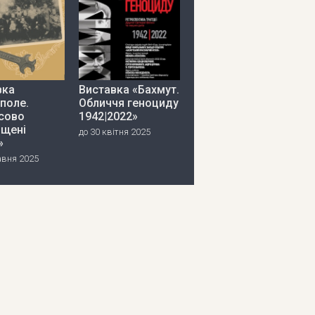
вка
Виставка «Бахмут.
поле.
Обличчя геноциду
сово
1942|2022»
іщені
до 30 квітня 2025
»
авня 2025