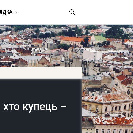
ВІДКА
 хто купець –