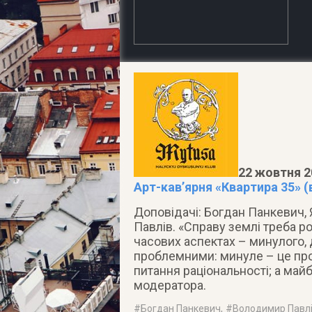
22 жовтня 2
Арт-кав’ярня «Квартира 35» (
Доповідачі: Богдан Панкевич
Павлів. «Справу землі треба ро
часових аспектах – минулого, 
проблемними: минуле – це про
питання раціональності; а майб
модератора.
#
Богдан Панкевич
, #
Володимир Павл