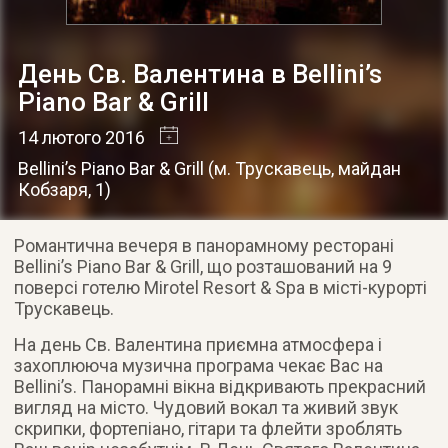
День Св. Валентина в Bellini’s
Piano Bar & Grill
14 лютого 2016
Bellini’s Piano Bar & Grill
(
м. Трускавець
,
майдан
Кобзаря, 1
)
Романтична вечеря в панорамному ресторані
Bellini’s Piano Bar & Grill, що розташований на 9
поверсі готелю Mirotel Resort & Spa в місті-курорті
Трускавець.
На день Св. Валентина приємна атмосфера і
захоплююча музична програма чекає Вас на
Bellini’s. Панорамні вікна відкривають прекрасний
вигляд на місто. Чудовий вокал та живий звук
скрипки, фортепіано, гітари та флейти зроблять