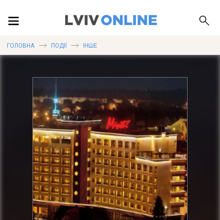
ПОДІЇ
ГОЛОВНА
ПОДІЇ
ІНШЕ
ЛОКАЦІЇ
ПУБЛІКАЦІЇ
ДОВІДКА