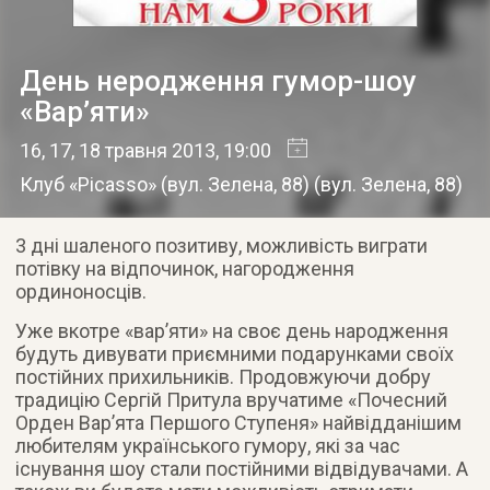
День неродження гумор-шоу
«Вар’яти»
16, 17, 18 травня 2013
, 19:00
Клуб «Picasso» (вул. Зелена, 88)
(
вул. Зелена, 88
)
3 дні шаленого позитиву, можливість виграти
потівку на відпочинок, нагородження
ординоносців.
Уже вкотре «вар’яти» на своє день народження
будуть дивувати приємними подарунками своїх
постійних прихильників. Продовжуючи добру
традицію Сергій Притула вручатиме «Почесний
Орден Вар’ята Першого Ступеня» найвідданішим
любителям українського гумору, які за час
існування шоу стали постійними відвідувачами. А