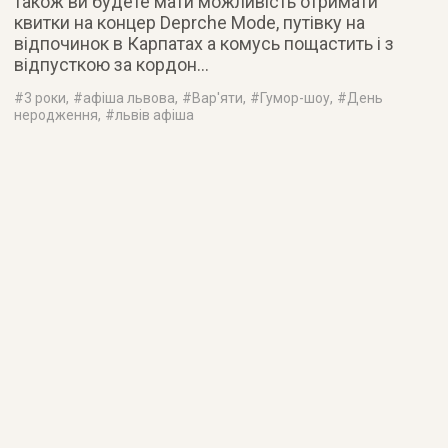
також ви будете мати можливість отримати
квитки на концер Deprche Mode, путівку на
відпочинок в Карпатах а комусь пощастить і з
відпусткою за кордон…
#
3 роки
, #
афіша львова
, #
Вар'яти
, #
Гумор-шоу
, #
День
неродження
, #
львів афіша