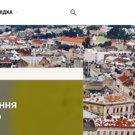
ВІДКА
ення
о