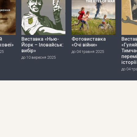
й
Виставка «Нью-
Фотовиставка
Виста
ковеї»
Йорк – Іловайськ:
«Очі війни»
«Гуляй
вибір»
Тимча
25
до 04 травня 2025
перем
до 10 вересня 2025
історії
до 04 тр