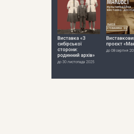
Виставка «З
Виставкови
сибірської
проєкт «Ма
сторони:
до 08 серпня 20
родинний архів»
до 30 листопада 2025