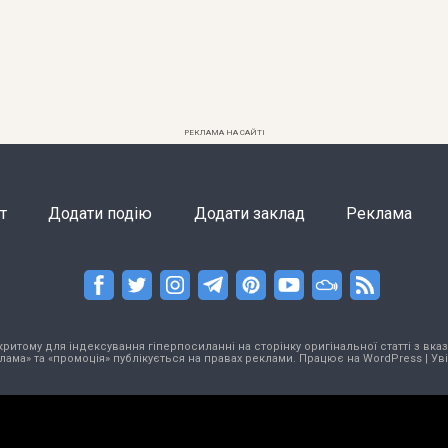
РЕКЛАМА НА САЙТІ
т
Додати подію
Додати заклад
Реклама
тому для індексування гіперпосиланні на сторінку оригінальної статті з вказа
лама» та «промоція» публікується на правах реклами. Працює на
WordPress
|
Ув