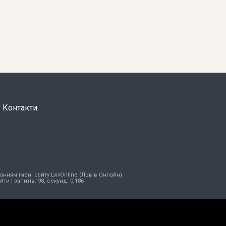
Контакти
нням імені сайту LvivOnline (Львів Онлайн).
ійти
| запитів: 98, секунд: 0,186