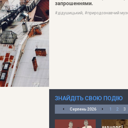
запрошеннями.
#
дідушицький
, #
природознавчий муз
ЗНАЙДІТЬ СВОЮ ПОДІЮ
Серпень
2026
1
2
3