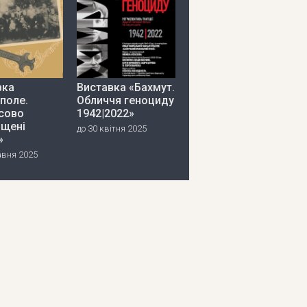
вка
Виставка «Бахмут.
поле.
Обличчя геноциду
сово
1942|2022»
іщені
до 30 квітня 2025
»
авня 2025