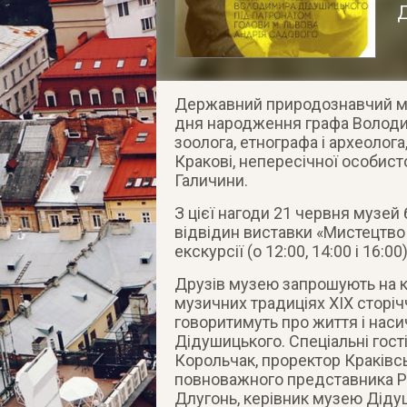
Державний природознавчий му
дня народження графа Володи
зоолога, етнографа і археолог
Кракові, непересічної особист
Галичини.
З цієї нагоди 21 червня музей
відвідин виставки «Мистецтво
екскурсії (о 12:00, 14:00 і 16:00)
Друзів музею запрошують на к
музичних традиціях XIX сторіч
говоритимуть про життя і нас
Дідушицького. Спеціальні гост
Корольчак, проректор Краківсь
повноважного представника Ро
Длугонь, керівник музею Діду