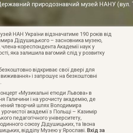
Державний природознавчий музей НАНУ
(
вул.
зей НАН України відзначатиме 190 років від
мира Дідушицького – засновника музею,
а, члена-кореспондента Академії наук у
ості, яка залишила вагомий слід у розвитку
 безкоштовно відкриває свої двері для
 виживання» і запрошує на безкоштовні
.
онцерт «Музикальні етюди Львова» в
чя Галичини і на урочисту академію, де
ичений творчий шлях Володимира
і урочистої академії з Польщі – Казимір
кого педагогічного університету,
динного союзу Дідушицьких, та Івона
шицьких, відділу Музею у Ярославі.
Вхід за