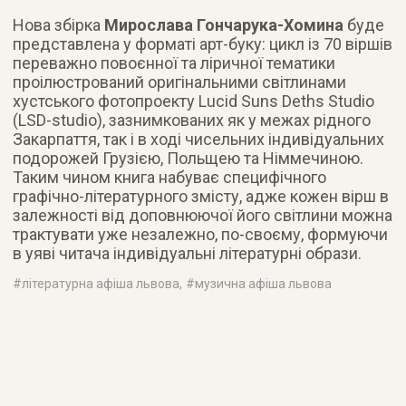
Нова збірка
Мирослава Гончарука-Хомина
буде
представлена у форматі арт-буку: цикл із 70 віршів
переважно повоєнної та ліричної тематики
проілюстрований оригінальними світлинами
хустського фотопроекту Lucid Suns Deths Studio
(LSD-studio), зазнимкованих як у межах рідного
Закарпаття, так і в ході чисельних індивідуальних
подорожей Грузією, Польщею та Німмечиною.
Таким чином книга набуває специфічного
графічно-літературного змісту, адже кожен вірш в
залежності від доповнюючої його світлини можна
трактувати уже незалежно, по-своєму, формуючи
в уяві читача індивідуальні літературні образи.
#
літературна афіша львова
, #
музична афіша львова