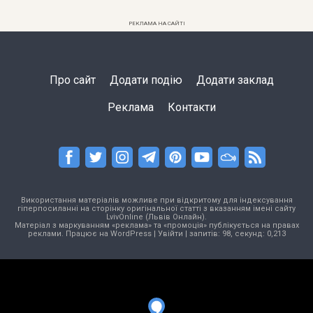
РЕКЛАМА НА САЙТІ
Про сайт
Додати подію
Додати заклад
Реклама
Контакти
Використання матеріалів можливе при відкритому для індексування
гіперпосиланні на сторінку оригінальної статті з вказанням імені сайту
LvivOnline (Львів Онлайн).
Матеріал з маркуванням «реклама» та «промоція» публікується на правах
реклами. Працює на
WordPress
|
Увійти
| запитів: 98, секунд: 0,213