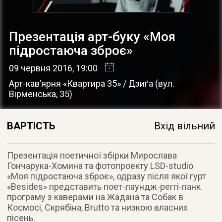
Презентація арт-буку «Моя
підростаюча зброє»
09 червня 2016
, 19:00
Арт-кав’ярня «Квартира 35» / Дзиґа
(
вул.
Вірменська, 35
)
ВАРТІСТЬ
Вхід вільний
Презентація поетичної збірки Мирослава
Гончарука-Хомина та фотопроекту LSD-studio
«Моя підростаюча зброє», одразу після якої гурт
«Besides» представить поет-лаундж-реггі-панк
програму з каверами на Жадана та Собак в
Космосі, Скрябіна, Brutto та низкою власних
пісень.