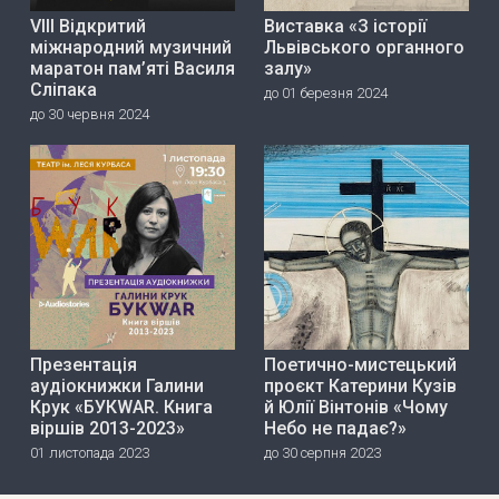
VIII Відкритий
Виставка «З історії
міжнародний музичний
Львівського органного
маратон пам’яті Василя
залу»
Сліпака
до 01 березня 2024
до 30 червня 2024
Презентація
Поетично-мистецький
аудіокнижки Галини
проєкт Катерини Кузів
Крук «БУКWAR. Книга
й Юлії Вінтонів «Чому
віршів 2013-2023»
Небо не падає?»
01 листопада 2023
до 30 серпня 2023