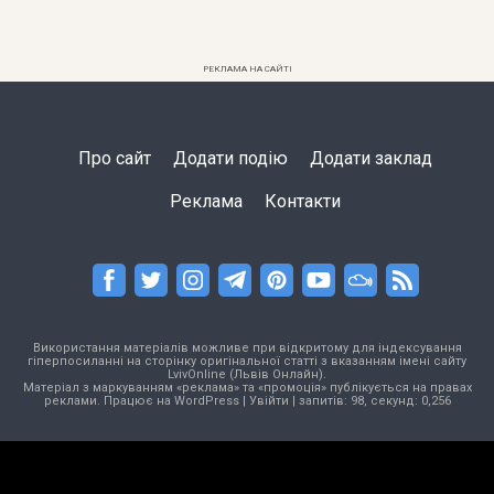
РЕКЛАМА НА САЙТІ
Про сайт
Додати подію
Додати заклад
Реклама
Контакти
Використання матеріалів можливе при відкритому для індексування
гіперпосиланні на сторінку оригінальної статті з вказанням імені сайту
LvivOnline (Львів Онлайн).
Матеріал з маркуванням «реклама» та «промоція» публікується на правах
реклами. Працює на
WordPress
|
Увійти
| запитів: 98, секунд: 0,256