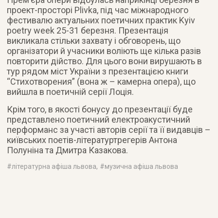
проект-просторі Plivka, під час міжнародного
фестивалю актуальних поетичних практик Kyiv
poetry week 25-31 березня. Презентація
викликала стільки захвату і обговорень, що
організатори й учасники воліють ще кілька разів
повторити дійство. Для цього вони вирушають в
тур рядом міст України з презентацією книги
“Стихотворения” (вона ж – камерна опера), що
вийшла в поетичній серії Лоція.
Крім того, в якості бонусу до презентації буде
представлено поетичний електроакустичний
перформанс за участі авторів серії та її видавців –
київських поетів-літературтрегерів Антона
Полуніна та Дмитра Казакова.
#
літературна афіша львова
, #
музична афіша львова