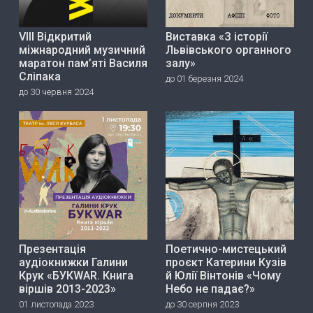
VIII Відкритий
Виставка «З історії
міжнародний музичний
Львівського органного
маратон пам’яті Василя
залу»
Сліпака
до 01 березня 2024
до 30 червня 2024
Презентація
Поетично-мистецький
аудіокнижки Галини
проєкт Катерини Кузів
Крук «БУКWAR. Книга
й Юлії Вінтонів «Чому
віршів 2013-2023»
Небо не падає?»
01 листопада 2023
до 30 серпня 2023