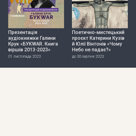
Презентація
Поетично-мистецький
аудіокнижки Галини
проєкт Катерини Кузів
Крук «БУКWAR. Книга
й Юлії Вінтонів «Чому
віршів 2013-2023»
Небо не падає?»
01 листопада 2023
до 30 серпня 2023