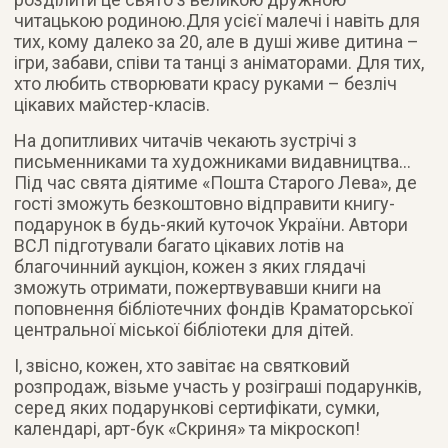
читацькою родиною.Для усієї малечі і навіть для
тих, кому далеко за 20, але в душі живе дитина –
ігри, забави, співи та танці з аніматорами. Для тих,
хто любить створювати красу руками – безліч
цікавих майстер-класів.
На допитливих читачів чекають зустрічі з
письменниками та художниками видавництва…
Під час свята діятиме «Пошта Старого Лева», де
гості зможуть безкоштовно відправити книгу-
подарунок в будь-який куточок України. Автори
ВСЛ підготували багато цікавих лотів на
благочинний аукціон, кожен з яких глядачі
зможуть отримати, пожертвувавши книги на
поповнення бібліотечних фондів Краматорської
центральної міської бібліотеки для дітей.
І, звісно, кожен, хто завітає на святковий
розпродаж, візьме участь у розіграші подарунків,
серед яких подарункові сертифікати, сумки,
календарі, арт-бук «Скриня» та мікроскоп!