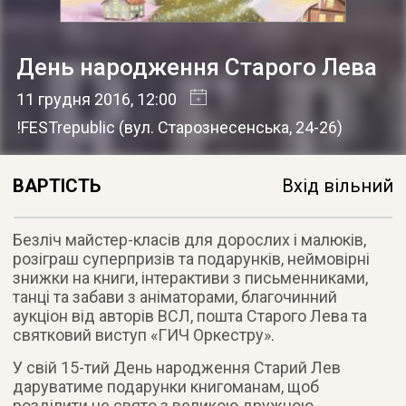
День народження Старого Лева
11 грудня 2016
, 12:00
!FESTrepublic
(
вул. Старознесенська, 24-26
)
ВАРТІСТЬ
Вхід вільний
Безліч майстер-класів для дорослих і малюків,
розіграш суперпризів та подарунків, неймовірні
знижки на книги, інтерактиви з письменниками,
танці та забави з аніматорами, благочинний
аукціон від авторів ВСЛ, пошта Старого Лева та
святковий виступ «ГИЧ Оркестру».
У свій 15-тий День народження Старий Лев
даруватиме подарунки книгоманам, щоб
розділити це свято з великою дружною