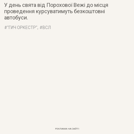
У день свята від Порохової Вежі до місця
проведення курсуватимуть безкоштовні
автобуси.
#
"ГИЧ ОРКЕСТР"
, #
ВСЛ
РЕКЛАМА НА САЙТІ