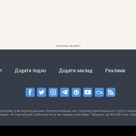
РЕКЛАМА НА САЙТІ
т
Додати подію
Додати заклад
Реклама
тому для індексування гіперпосиланні на сторінку оригінальної статті з вказа
лама» та «промоція» публікується на правах реклами. Працює на
WordPress
|
Ув