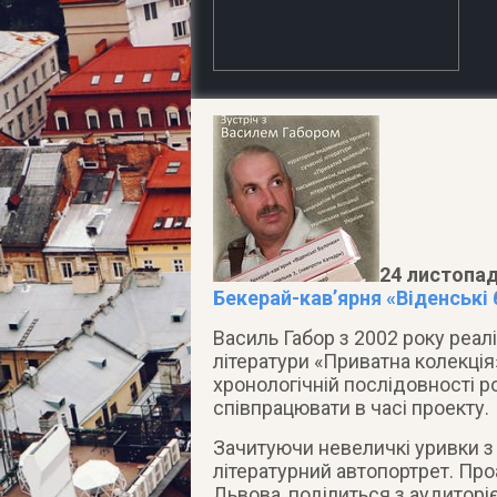
24 листопад
Бекерай-кав’ярня «Віденські 
Василь Габор з 2002 року реал
літератури «Приватна колекція
хронологічній послідовності р
співпрацювати в часі проекту
.
Зачитуючи невеличкі уривки з 
літературний автопортрет. Проа
Львова, поділиться з аудиторі