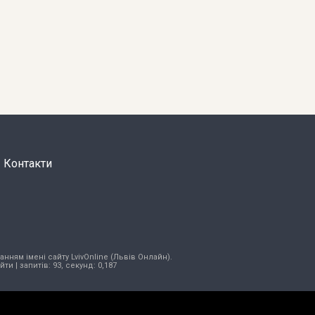
Контакти
нням імені сайту LvivOnline (Львів Онлайн).
ійти
| запитів: 93, секунд: 0,187