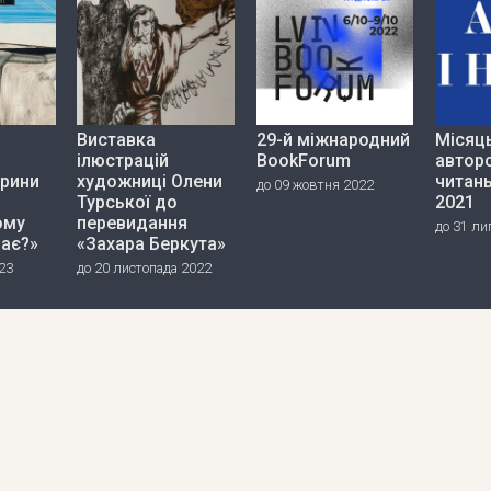
Виставка
29-й міжнародний
Місяц
ілюстрацій
BookForum
автор
ерини
художниці Олени
читань
до 09 жовтня 2022
Турської до
2021
ому
перевидання
до 31 ли
дає?»
«Захара Беркута»
23
до 20 листопада 2022