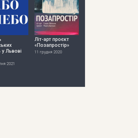
ь
Літ-арт проєкт
ських
«Позапростір»
 у Львові
11 грудня 2020
пня 2021