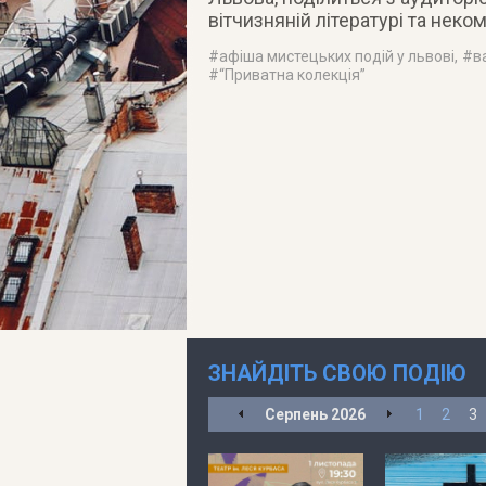
вітчизняній літературі та нек
#
афіша мистецьких подій у львові
, #
в
#
“Приватна колекція”
ЗНАЙДІТЬ СВОЮ ПОДІЮ
Серпень
2026
1
2
3