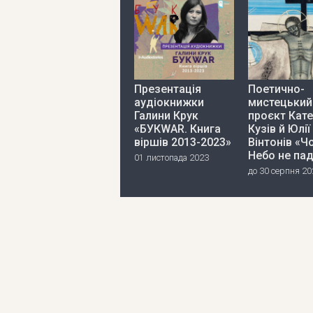
Презентація
Поетично-
аудіокнижки
мистецький
Галини Крук
проєкт Кат
«БУКWAR. Книга
Кузів й Юлії
віршів 2013-2023»
Вінтонів «Ч
Небо не па
01 листопада 2023
до 30 серпня 20