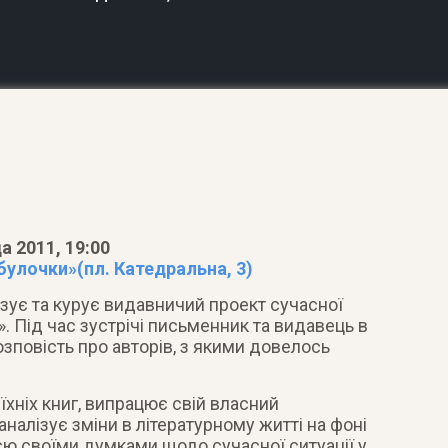
а 2011, 19:00
булочки»(пл. Катедральна, 3)
ізує та курує видавничий проект сучасної
». Під час зустрічі письменник та видавець в
озповість про авторів, з якими довелось
їхніх книг, випрацює свій власний
налізує зміни в літературному житті на фоні
єю своїми думками щодо сучасної ситуації у