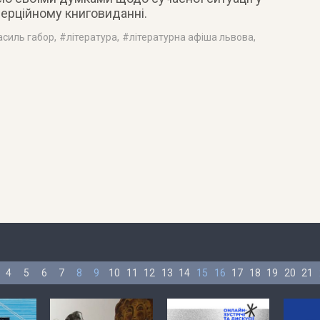
омерційному книговиданні.
асиль габор
, #
література
, #
літературна афіша львова
,
4
5
6
7
8
9
10
11
12
13
14
15
16
17
18
19
20
21